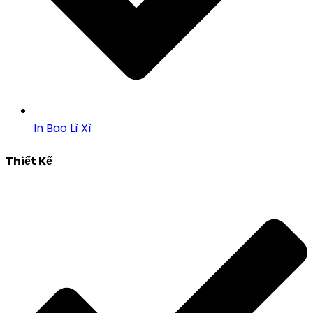
In Bao Lì Xì
Thiết Kế