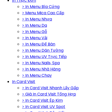
In Thực Đơn
> In Menu Bìa Cứng
> Menu Mica Cao Cấp
> In Menu Nhựa
> In Menu Da
> In Menu Gỗ
> In Menu Vải
> In Menu Để Bàn
> In Menu Dán Tường
> In Menu UV Trực Tiếp
> In Menu Nails, Spa
> In Menu Nhà Hàng
> In Menu Chay
In Card Visit
> In Card Visit Nhanh Lấy Gấp
> Giá In Card Visit Tổng Hợp
> In Card Visit Ép Kim
> In Card Visit UV Spot