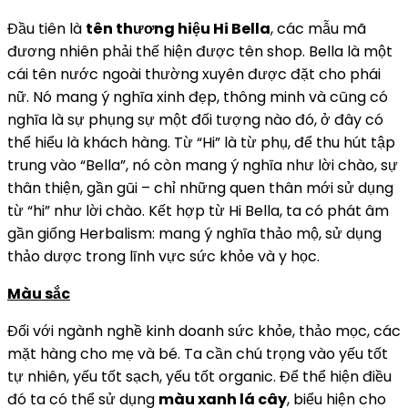
Đầu tiên là
tên thương hiệu Hi Bella
, các mẫu mã
đương nhiên phải thế hiện được tên shop. Bella là một
cái tên nước ngoài thường xuyên được đặt cho phái
nữ. Nó mang ý nghĩa xinh đẹp, thông minh và cũng có
nghĩa là sự phụng sự một đối tượng nào đó, ở đây có
thể hiểu là khách hàng. Từ “Hi” là từ phụ, để thu hút tập
trung vào “Bella”, nó còn mang ý nghĩa như lời chào, sự
thân thiện, gần gũi – chỉ những quen thân mới sử dụng
từ “hi” như lời chào. Kết hợp từ Hi Bella, ta có phát âm
gần giống Herbalism: mang ý nghĩa thảo mộ, sử dụng
thảo dược trong lĩnh vực sức khỏe và y học.
Màu sắc
Đối với ngành nghề kinh doanh sức khỏe, thảo mọc, các
mặt hàng cho mẹ và bé. Ta cần chú trọng vào yếu tốt
tự nhiên, yếu tốt sạch, yếu tốt organic. Để thể hiện điều
đó ta có thể sử dụng
màu xanh lá cây
, biểu hiện cho