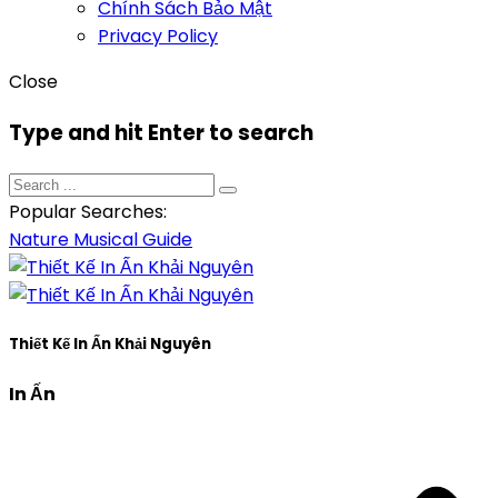
Chính Sách Bảo Mật
Privacy Policy
Close
Type and hit Enter to search
Popular Searches:
Nature
Musical
Guide
Thiết Kế In Ấn Khải Nguyên
In Ấn