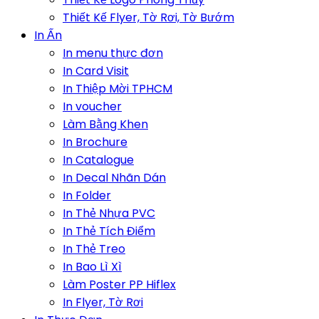
Thiết Kế Flyer, Tờ Rơi, Tờ Bướm
In Ấn
In menu thực đơn
In Card Visit
In Thiệp Mời TPHCM
In voucher
Làm Bằng Khen
In Brochure
In Catalogue
In Decal Nhãn Dán
In Folder
In Thẻ Nhựa PVC
In Thẻ Tích Điểm
In Thẻ Treo
In Bao Lì Xì
Làm Poster PP Hiflex
In Flyer, Tờ Rơi