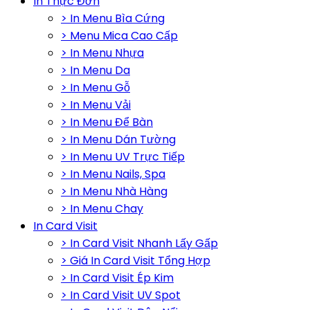
In Thực Đơn
> In Menu Bìa Cứng
> Menu Mica Cao Cấp
> In Menu Nhựa
> In Menu Da
> In Menu Gỗ
> In Menu Vải
> In Menu Để Bàn
> In Menu Dán Tường
> In Menu UV Trực Tiếp
> In Menu Nails, Spa
> In Menu Nhà Hàng
> In Menu Chay
In Card Visit
> In Card Visit Nhanh Lấy Gấp
> Giá In Card Visit Tổng Hợp
> In Card Visit Ép Kim
> In Card Visit UV Spot