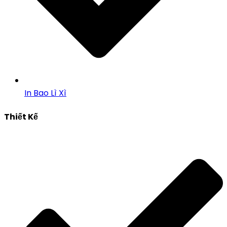
In Bao Lì Xì
Thiết Kế