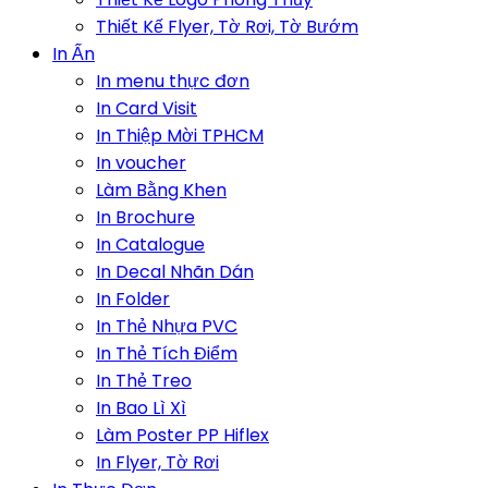
Thiết Kế Flyer, Tờ Rơi, Tờ Bướm
In Ấn
In menu thực đơn
In Card Visit
In Thiệp Mời TPHCM
In voucher
Làm Bằng Khen
In Brochure
In Catalogue
In Decal Nhãn Dán
In Folder
In Thẻ Nhựa PVC
In Thẻ Tích Điểm
In Thẻ Treo
In Bao Lì Xì
Làm Poster PP Hiflex
In Flyer, Tờ Rơi