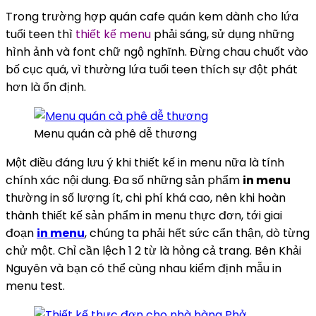
Trong trường hợp quán cafe quán kem dành cho lứa
tuổi teen thì
thiết kế menu
phải sáng, sử dụng những
hình ảnh và font chữ ngộ nghĩnh. Đừng chau chuốt vào
bố cục quá, vì thường lứa tuổi teen thích sự đột phát
hơn là ổn định.
Menu quán cà phê dễ thương
Một điều đáng lưu ý khi thiết kế in menu nữa là tính
chính xác nội dung. Đa số những sản phẩm
in menu
thường in số lượng ít, chi phí khá cao, nên khi hoàn
thành thiết kế sản phẩm in menu thực đơn, tới giai
đoạn
in menu
, chúng ta phải hết sức cẩn thận, dò từng
chử một. Chỉ cần lệch 1 2 từ là hỏng cả trang. Bên Khải
Nguyên và bạn có thể cùng nhau kiểm định mẫu in
menu test.