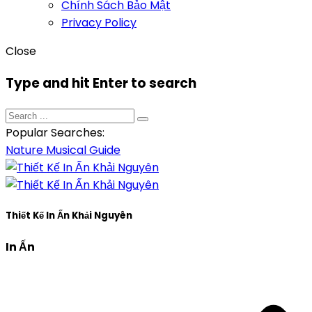
Chính Sách Bảo Mật
Privacy Policy
Close
Type and hit Enter to search
Popular Searches:
Nature
Musical
Guide
Thiết Kế In Ấn Khải Nguyên
In Ấn