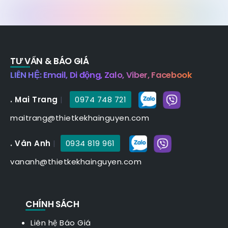
TƯ VẤN & BÁO GIÁ
LIÊN HỆ: Email, Di động, Zalo, Viber, Facebook
. Mai Trang
|
0974 748 721
maitrang@thietkekhainguyen.com
. Vân Anh
|
0934 819 961
vananh@thietkekhainguyen.com
CHÍNH SÁCH
Liên hệ Báo Giá