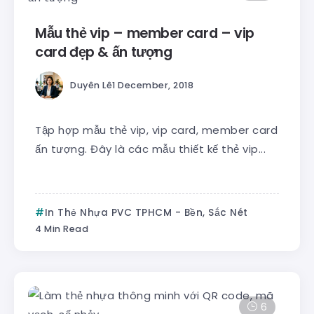
Mẫu thẻ vip – member card – vip
card đẹp & ấn tượng
Duyên Lê
1 December, 2018
Tập hợp mẫu thẻ vip, vip card, member card
ấn tượng. Đây là các mẫu thiết kế thẻ vip...
In Thẻ Nhựa PVC TPHCM - Bền, Sắc Nét
4 Min Read
6