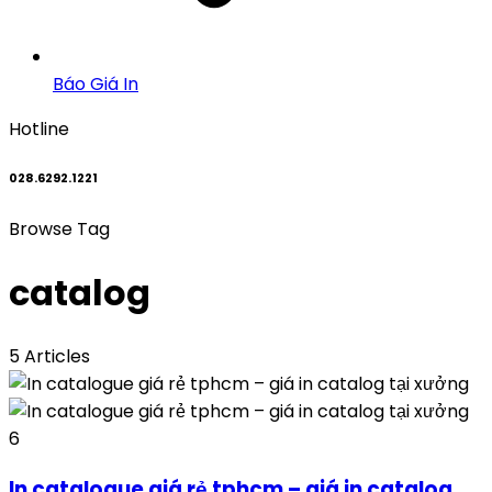
Báo Giá In
Hotline
028.6292.1221
Browse Tag
catalog
5 Articles
6
In catalogue giá rẻ tphcm – giá in catalog