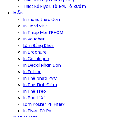
Thiết Kế Flyer, Tờ Rơi, Tờ Bướm
In Ấn
In menu thực đơn
In Card Visit
In Thiệp Mời TPHCM
In voucher
Làm Bằng Khen
In Brochure
In Catalogue
In Decal Nhãn Dán
In Folder
In Thẻ Nhựa PVC
In Thẻ Tích Điểm
In Thẻ Treo
In Bao Lì Xì
Làm Poster PP Hiflex
In Flyer, Tờ Rơi