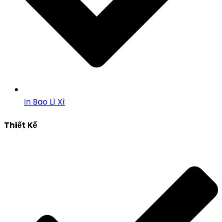
In Bao Lì Xì
Thiết Kế