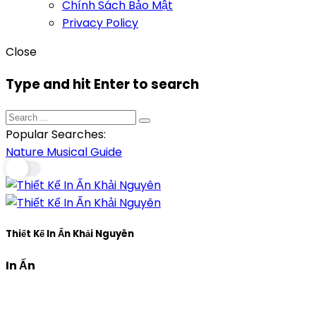
Chính Sách Bảo Mật
Privacy Policy
Close
Type and hit Enter to search
Popular Searches:
Nature
Musical
Guide
Thiết Kế In Ấn Khải Nguyên
In Ấn