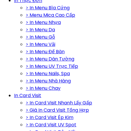
In Thực Đơn
> In Menu Bìa Cứng
> Menu Mica Cao Cấp
> In Menu Nhựa
> In Menu Da
> In Menu Gỗ
> In Menu Vải
> In Menu Để Bàn
> In Menu Dán Tường
> In Menu UV Trực Tiếp
> In Menu Nails, Spa
> In Menu Nhà Hàng
> In Menu Chay
In Card Visit
> In Card Visit Nhanh Lấy Gấp
> Giá In Card Visit Tổng Hợp
> In Card Visit Ép Kim
> In Card Visit UV Spot