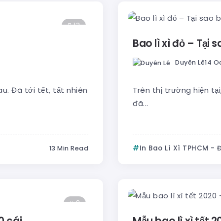
13
Bao lì xì đỏ – Tại
Duyên Lê
14 O
. Đã tới tết, tất nhiên
Trên thị trường hiện tại
đã...
In Bao Lì Xì TPHCM - 
13 Min Read
8
0 cái.
Mẫu bao lì xì tết 