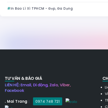
In Bao Lì Xì TPHCM - Đẹp, Đa Dạng
TƯ VẤN & BÁO GIÁ
CH
LIÊN HỆ: Email, Di động, Zalo, Viber,
L
Facebook
V
T
. Mai Trang
|
0974 748 721
C