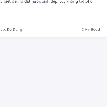
 biết đến là đất nước xinh đẹp, tuy không trù phú
Đẹp, Đa Dạng
3 Min Read