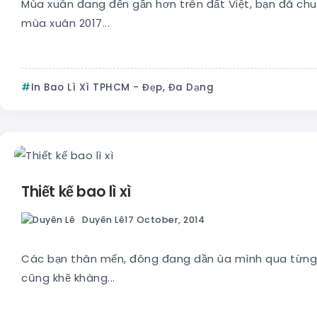
Mùa xuân đang đến gần hơn trên đất Việt, bạn đã chu
mùa xuân 2017...
In Bao Lì Xì TPHCM - Đẹp, Đa Dạng
Thiết kế bao lì xì
Duyên Lê
17 October, 2014
Các bạn thân mến, đông đang dần ùa mình qua từng
cũng khẽ khàng...