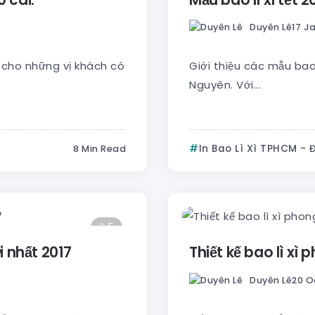
Duyên Lê
17 J
nh cho những vị khách có
Giới thiệu các mẫu bao 
Nguyên. Với...
In Bao Lì Xì TPHCM - 
8 Min Read
5
ới nhất 2017
Thiết kế bao lì xì
Duyên Lê
20 O