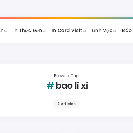
Ấn
In Thực Đơn
In Card Visit
Lĩnh Vực
Báo
Browse Tag
bao lì xì
7 Articles