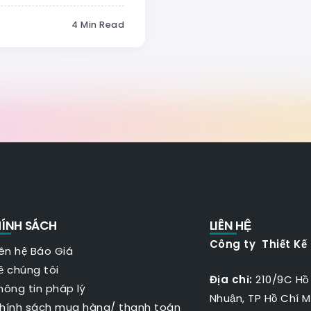
4 Min Read
ÍNH SÁCH
LIÊN HỆ
Công ty Thiết Kế
iên hệ Báo Giá
ề chúng tôi
Địa chỉ:
210/9C Hồ
hông tin pháp lý
Nhuận, TP Hồ Chí M
hính sách mua hàng/ thanh toán