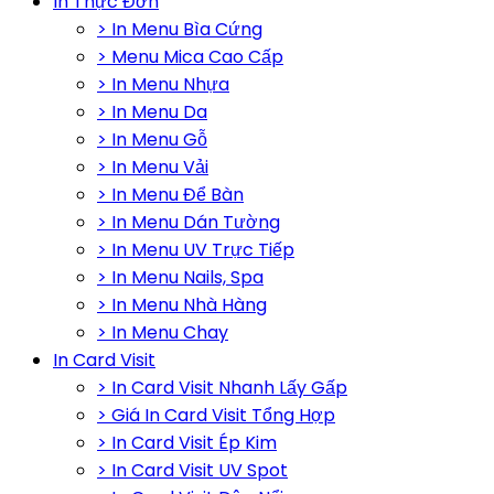
In Thực Đơn
> In Menu Bìa Cứng
> Menu Mica Cao Cấp
> In Menu Nhựa
> In Menu Da
> In Menu Gỗ
> In Menu Vải
> In Menu Để Bàn
> In Menu Dán Tường
> In Menu UV Trực Tiếp
> In Menu Nails, Spa
> In Menu Nhà Hàng
> In Menu Chay
In Card Visit
> In Card Visit Nhanh Lấy Gấp
> Giá In Card Visit Tổng Hợp
> In Card Visit Ép Kim
> In Card Visit UV Spot