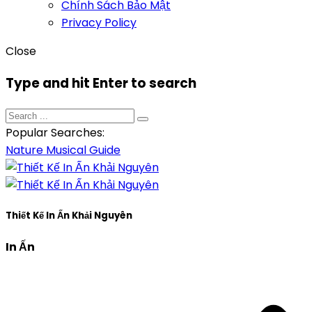
Chính Sách Bảo Mật
Privacy Policy
Close
Type and hit Enter to search
Popular Searches:
Nature
Musical
Guide
Thiết Kế In Ấn Khải Nguyên
In Ấn