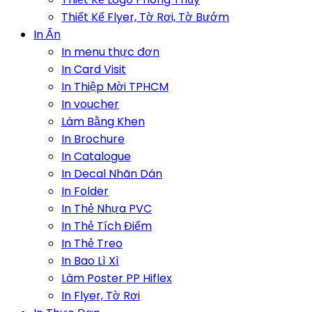
Thiết Kế Flyer, Tờ Rơi, Tờ Bướm
In Ấn
In menu thực đơn
In Card Visit
In Thiệp Mời TPHCM
In voucher
Làm Bằng Khen
In Brochure
In Catalogue
In Decal Nhãn Dán
In Folder
In Thẻ Nhựa PVC
In Thẻ Tích Điểm
In Thẻ Treo
In Bao Lì Xì
Làm Poster PP Hiflex
In Flyer, Tờ Rơi