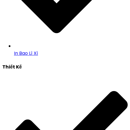
In Bao Lì Xì
Thiết Kế