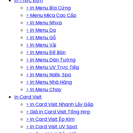
In Thực Đơn
> In Menu Bìa Cứng
> Menu Mica Cao Cấp
> In Menu Nhựa
> In Menu Da
> In Menu Gỗ
> In Menu Vải
> In Menu Để Bàn
> In Menu Dán Tường
> In Menu UV Trực Tiếp
> In Menu Nails, Spa
> In Menu Nhà Hàng
> In Menu Chay
In Card Visit
> In Card Visit Nhanh Lấy Gấp
> Giá In Card Visit Tổng Hợp
> In Card Visit Ép Kim
> In Card Visit UV Spot