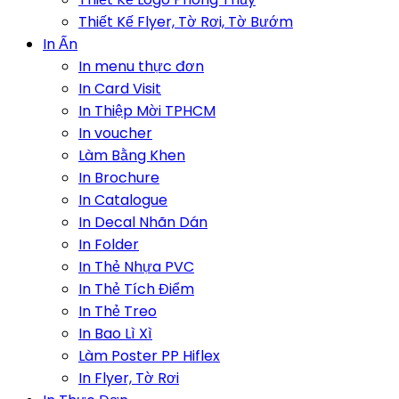
Thiết Kế Flyer, Tờ Rơi, Tờ Bướm
In Ấn
In menu thực đơn
In Card Visit
In Thiệp Mời TPHCM
In voucher
Làm Bằng Khen
In Brochure
In Catalogue
In Decal Nhãn Dán
In Folder
In Thẻ Nhựa PVC
In Thẻ Tích Điểm
In Thẻ Treo
In Bao Lì Xì
Làm Poster PP Hiflex
In Flyer, Tờ Rơi