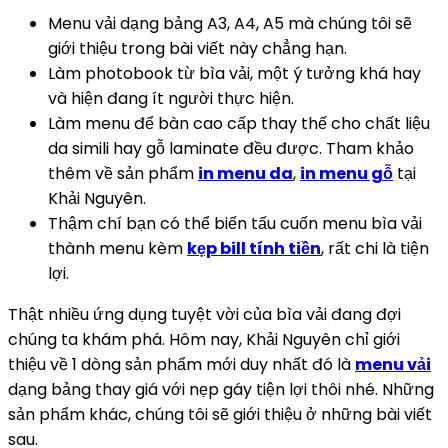
Menu vải dạng bảng A3, A4, A5 mà chúng tôi sẽ
giới thiệu trong bài viết này chẳng hạn.
Làm photobook từ bìa vải, một ý tưởng khá hay
và hiện đang ít người thực hiện.
Làm menu để bàn cao cấp thay thế cho chất liệu
da simili hay gỗ laminate đều được. Tham khảo
thêm về sản phẩm
in menu da
,
in menu gỗ
tại
Khải Nguyên.
Thậm chí bạn có thể biến tấu cuốn menu bìa vải
thành menu kèm
kẹp bill tính tiền
, rất chi là tiện
lợi.
Thật nhiều ứng dụng tuyệt vời của bìa vải đang đợi
chúng ta khám phá. Hôm nay, Khải Nguyên chỉ giới
thiệu về 1 dòng sản phẩm mới duy nhất đó là
menu vải
dạng bảng thay giá với nẹp gáy tiện lợi thôi nhé. Những
sản phẩm khác, chúng tôi sẽ giới thiệu ở những bài viết
sau.