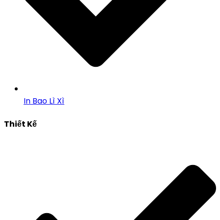
In Bao Lì Xì
Thiết Kế