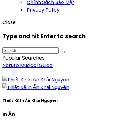
Chính Sách Bảo Mật
Privacy Policy
Close
Type and hit Enter to search
Popular Searches:
Nature
Musical
Guide
Thiết Kế In Ấn Khải Nguyên
In Ấn