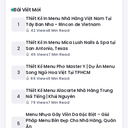
Bài Viết Mới
Thiết Kế In Menu Nhà Hàng Việt Nam Tại
Tây Ban Nha – Rincon de Vietnam
42 Views
8 Min Read
Thiết Kế In Menu Mica Lush Nails & Spa tại
San Antonio, Texas
45 Views
7 Min Read
Thiết Kế Menu Phở Master Y | Dự Án Menu
Song Ngữ Hoa Việt Tại TPHCM
69 Views
9 Min Read
Thiết Kế Menu Alacarte Nhà Hàng Trung
Nổi Tiếng | Khải Nguyên
79 Views
7 Min Read
Menu Nhựa Gáy Viền Da Đặc Biệt – Giải
Pháp Menu Bền Đẹp Cho Nhà Hàng, Quán
Ăn