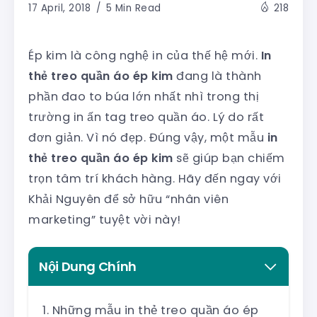
17 April, 2018
5 Min Read
218
Ép kim là công nghệ in của thế hệ mới.
In
thẻ treo quần áo ép kim
đang là thành
phần đao to búa lớn nhất nhì trong thị
trường in ấn tag treo quần áo. Lý do rất
đơn giản. Vì nó đẹp. Đúng vậy, một mẫu
in
thẻ treo quần áo ép kim
sẽ giúp bạn chiếm
trọn tâm trí khách hàng. Hãy đến ngay với
Khải Nguyên để sở hữu “nhân viên
marketing” tuyệt vời này!
Nội Dung Chính
Những mẫu in thẻ treo quần áo ép