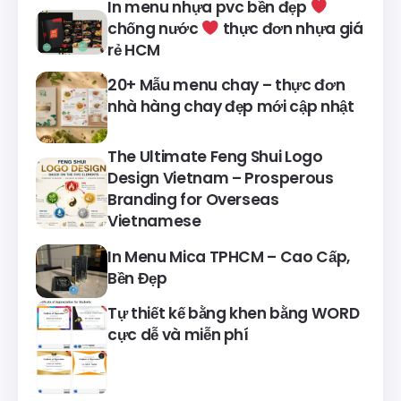
In menu nhựa pvc bền đẹp
chống nước
thực đơn nhựa giá
rẻ HCM
20+ Mẫu menu chay – thực đơn
nhà hàng chay đẹp mới cập nhật
The Ultimate Feng Shui Logo
Design Vietnam – Prosperous
Branding for Overseas
Vietnamese
In Menu Mica TPHCM – Cao Cấp,
Bền Đẹp
Tự thiết kế bằng khen bằng WORD
cực dễ và miễn phí