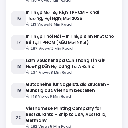
130 Views
7 Min Read
In Thiệp Mời Sự Kiện TPHCM – Khai
Trương, Hội Nghị Mới 2026
213 Views
16 Min Read
In Thiệp Thôi Nôi – In Thiệp Sinh Nhật Cho
Bé Tại TPHCM (Mẫu Mới Nhất)
287 Views
12 Min Read
Làm Voucher Spa Cần Thông Tin Gì?
Hướng Dẫn Nội Dung Từ A Đến Z
234 Views
8 Min Read
Gutscheine für Nagelstudio drucken –
Günstig aus Vietnam bestellen
148 Views
6 Min Read
Vietnamese Printing Company for
Restaurants – Ship to USA, Australia,
Germany
282 Views
5 Min Read