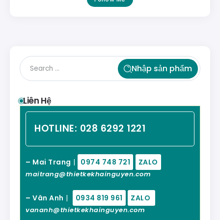
Nhập sản phẩm
Liên Hệ
HOTLINE:
028 6292 1221
– Mai Trang
|
0974 748 721
ZALO
maitrang@thietkekhainguyen.com
– Vân Anh
|
0934 819 961
ZALO
vananh@thietkekhainguyen.com