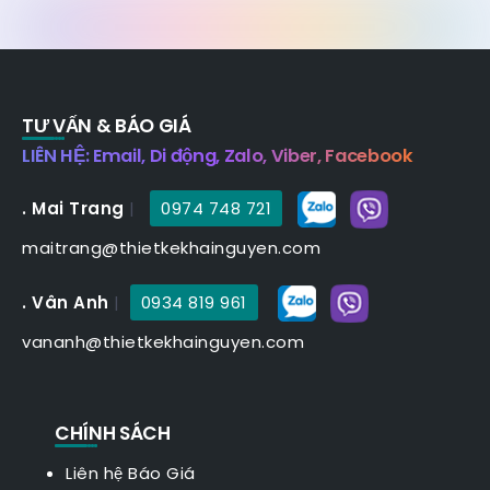
TƯ VẤN & BÁO GIÁ
LIÊN HỆ: Email, Di động, Zalo, Viber, Facebook
. Mai Trang
|
0974 748 721
maitrang@thietkekhainguyen.com
. Vân Anh
|
0934 819 961
vananh@thietkekhainguyen.com
CHÍNH SÁCH
Liên hệ Báo Giá