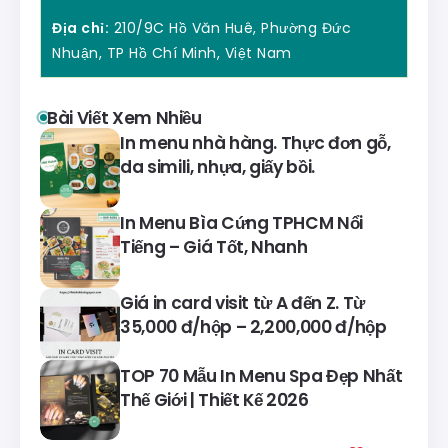
Địa chỉ:
210/9C Hồ Văn Huê, Phường Đức
Nhuận, TP Hồ Chí Minh, Việt Nam
Bài Viết Xem Nhiều
In menu nhà hàng. Thực đơn gỗ,
da simili, nhựa, giấy bồi.
In Menu Bìa Cứng TPHCM Nổi
Tiếng – Giá Tốt, Nhanh
Giá in card visit từ A đến Z. Từ
35,000 đ/hộp – 2,200,000 đ/hộp
TOP 70 Mẫu In Menu Spa Đẹp Nhất
Thế Giới | Thiết Kế 2026