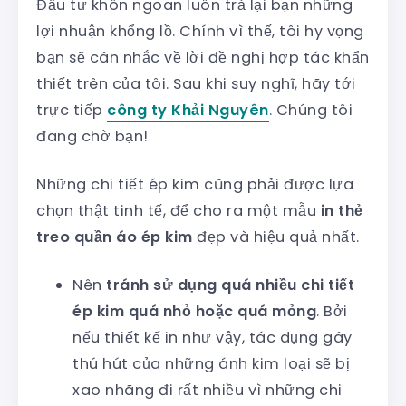
Đầu tư khôn ngoan luôn trả lại bạn những
lợi nhuận khổng lồ. Chính vì thế, tôi hy vọng
bạn sẽ cân nhắc về lời đề nghị hợp tác khẩn
thiết trên của tôi. Sau khi suy nghĩ, hãy tới
trực tiếp
công ty Khải Nguyên
. Chúng tôi
đang chờ bạn!
Những chi tiết ép kim cũng phải được lựa
chọn thật tinh tế, để cho ra một mẫu
in thẻ
treo quần áo
ép kim
đẹp và hiệu quả nhất.
Nên
tránh sử dụng quá nhiều chi tiết
ép kim quá nhỏ hoặc quá mỏng
. Bởi
nếu thiết kế in như vậy, tác dụng gây
thú hút của những ánh kim loại sẽ bị
xao nhãng đi rất nhiều vì những chi