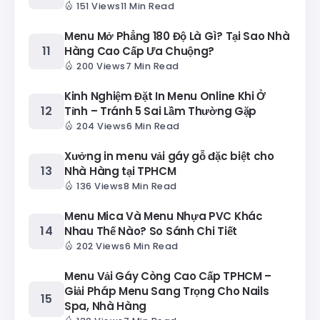
151 Views
11 Min Read
Menu Mở Phẳng 180 Độ Là Gì? Tại Sao Nhà
Hàng Cao Cấp Ưa Chuộng?
200 Views
7 Min Read
Kinh Nghiệm Đặt In Menu Online Khi Ở
Tỉnh – Tránh 5 Sai Lầm Thường Gặp
204 Views
6 Min Read
Xưởng in menu vải gáy gỗ đặc biệt cho
Nhà Hàng tại TPHCM
136 Views
8 Min Read
Menu Mica Và Menu Nhựa PVC Khác
Nhau Thế Nào? So Sánh Chi Tiết
202 Views
6 Min Read
Menu Vải Gáy Còng Cao Cấp TPHCM –
Giải Pháp Menu Sang Trọng Cho Nails
Spa, Nhà Hàng