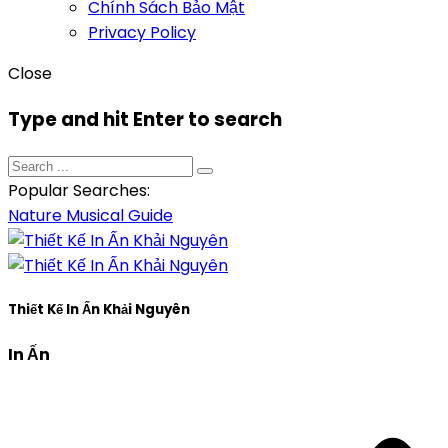
Chính Sách Bảo Mật
Privacy Policy
Close
Type and hit Enter to search
Popular Searches:
Nature
Musical
Guide
Thiết Kế In Ấn Khải Nguyên
In Ấn