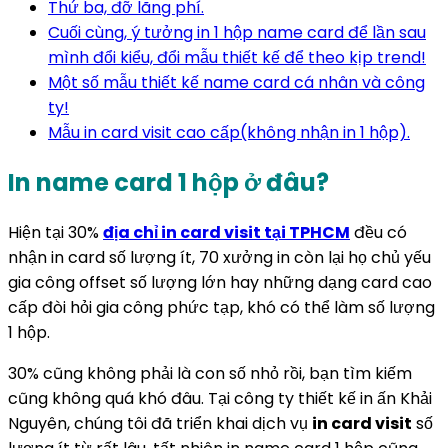
Thứ ba, đỡ lãng phí.
Cuối cùng, ý tưởng in 1 hộp name card để lần sau
mình đổi kiểu, đổi mẫu thiết kế để theo kịp trend!
Một số mẫu thiết kế name card cá nhân và công
ty!
Mẫu in card visit cao cấp(không nhận in 1 hộp).
In name card 1 hộp ở đâu?
Hiện tại 30%
địa chỉ in card visit tại TPHCM
đều có
nhận in card số lượng ít, 70 xưởng in còn lại họ chủ yếu
gia công offset số lượng lớn hay những dạng card cao
cấp đòi hỏi gia công phức tạp, khó có thể làm số lượng
1 hộp.
30% cũng không phải là con số nhỏ rồi, bạn tìm kiếm
cũng không quá khó đâu. Tại công ty thiết kế in ấn Khải
Nguyên, chúng tôi đã triển khai dịch vụ
in card visit
số