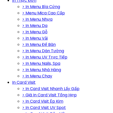
In Thực Đơn
> In Menu Bìa Cứng
> Menu Mica Cao Cấp
> In Menu Nhựa
> In Menu Da
> In Menu Gỗ
> In Menu Vải
> In Menu Để Bàn
> In Menu Dán Tường
> In Menu UV Trực Tiếp
> In Menu Nails, Spa
> In Menu Nhà Hàng
> In Menu Chay
In Card Visit
> In Card Visit Nhanh Lấy Gấp
> Giá In Card Visit Tổng Hợp
> In Card Visit Ép Kim
> In Card Visit UV Spot