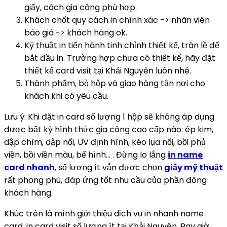
giấy, cách gia công phù hợp.
Khách chốt quy cách in chính xác -> nhân viên
báo giá -> khách hàng ok.
Kỹ thuật in tiến hành tinh chỉnh thiết kế, tràn lề để
bắt đầu in. Trường hợp chưa có thiết kế, hãy đặt
thiết kế card visit tại Khải Nguyên luôn nhé.
Thành phẩm, bỏ hộp và giao hàng tận nơi cho
khách khi có yêu cầu.
Lưu ý: Khi đặt in card số lượng 1 hộp sẽ không áp dụng
được bất kỳ hình thức gia công cao cấp nào: ép kim,
dập chìm, dập nổi, UV định hình, kéo lụa nổi, bồi phủ
viền, bồi viền màu, bế hình… . Đừng lo lắng
in name
card nhanh
, số lượng ít vẫn được chọn
giấy mỹ thuật
rất phong phú, đáp ứng tốt nhu cầu của phần đông
khách hàng.
Khúc trên là mình giới thiệu dịch vụ in nhanh name
card, in card visit số lượng ít tại Khải Nguyên. Bay giờ,