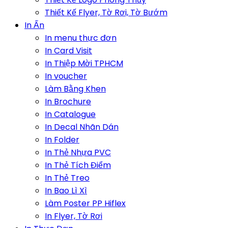
Thiết Kế Flyer, Tờ Rơi, Tờ Bướm
In Ấn
In menu thực đơn
In Card Visit
In Thiệp Mời TPHCM
In voucher
Làm Bằng Khen
In Brochure
In Catalogue
In Decal Nhãn Dán
In Folder
In Thẻ Nhựa PVC
In Thẻ Tích Điểm
In Thẻ Treo
In Bao Lì Xì
Làm Poster PP Hiflex
In Flyer, Tờ Rơi