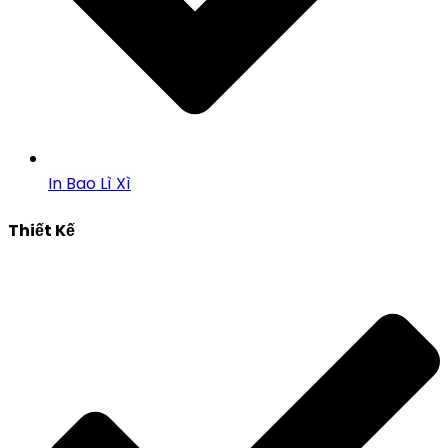
In Bao Lì Xì
Thiết Kế