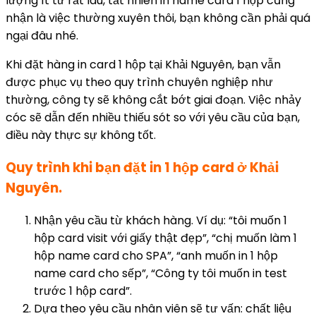
lượng ít từ rất lâu, tất nhiên in name card 1 hộp cũng
nhận là việc thường xuyên thôi, bạn không cần phải quá
ngại đâu nhé.
Khi đặt hàng in card 1 hộp tại Khải Nguyên, bạn vẫn
được phục vụ theo quy trình chuyên nghiệp như
thường, công ty sẽ không cắt bớt giai đoạn. Việc nhảy
cóc sẽ dẫn đến nhiều thiếu sót so với yêu cầu của bạn,
điều này thực sự không tốt.
Quy trình khi bạn đặt in 1 hộp card ở Khải
Nguyên.
Nhận yêu cầu từ khách hàng. Ví dụ: “tôi muốn 1
hộp card visit với giấy thật đẹp”, “chị muốn làm 1
hộp name card cho SPA”, “anh muốn in 1 hộp
name card cho sếp”, “Công ty tôi muốn in test
trước 1 hộp card”.
Dựa theo yêu cầu nhân viên sẽ tư vấn: chất liệu