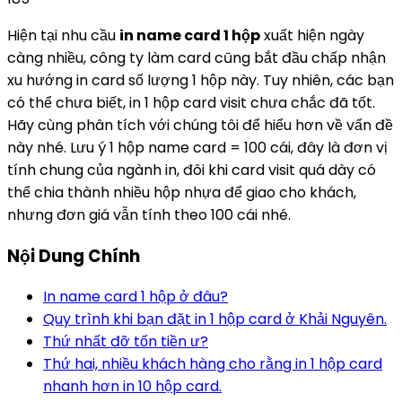
Hiện tại nhu cầu
in name card 1 hộp
xuất hiện ngày
càng nhiều, công ty làm card cũng bắt đầu chấp nhận
xu hướng in card số lượng 1 hộp này. Tuy nhiên, các bạn
có thể chưa biết, in 1 hộp card visit chưa chắc đã tốt.
Hãy cùng phân tích với chúng tôi để hiểu hơn về vấn đề
này nhé. Lưu ý 1 hộp name card = 100 cái, đây là đơn vị
tính chung của ngành in, đôi khi card visit quá dày có
thể chia thành nhiều hộp nhựa để giao cho khách,
nhưng đơn giá vẫn tính theo 100 cái nhé.
Nội Dung Chính
In name card 1 hộp ở đâu?
Quy trình khi bạn đặt in 1 hộp card ở Khải Nguyên.
Thứ nhất đỡ tốn tiền ư?
Thứ hai, nhiều khách hàng cho rằng in 1 hộp card
nhanh hơn in 10 hộp card.