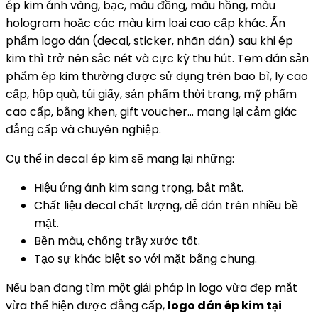
ép kim ánh vàng, bạc, màu đồng, màu hồng, màu
hologram hoặc các màu kim loại cao cấp khác. Ấn
phẩm logo dán (decal, sticker, nhãn dán) sau khi ép
kim thì trở nên sắc nét và cực kỳ thu hút. Tem dán sản
phẩm ép kim thường được sử dụng trên bao bì, ly cao
cấp, hộp quà, túi giấy, sản phẩm thời trang, mỹ phẩm
cao cấp, bằng khen, gift voucher… mang lại cảm giác
đẳng cấp và chuyên nghiệp.
Cụ thể in decal ép kim sẽ mang lại những:
Hiệu ứng ánh kim sang trọng, bắt mắt.
Chất liệu decal chất lượng, dễ dán trên nhiều bề
mặt.
Bền màu, chống trầy xước tốt.
Tạo sự khác biệt so với mặt bằng chung.
Nếu bạn đang tìm một giải pháp in logo vừa đẹp mắt
vừa thể hiện được đẳng cấp,
logo dán ép kim tại