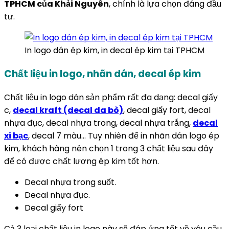
TPHCM của Khải Nguyên
, chính là lựa chọn đáng đầu
tư.
In logo dán ép kim, in decal ép kim tại TPHCM
Chất liệu in logo, nhãn dán, decal ép kim
Chất liệu in logo dán sản phẩm rất đa dạng: decal giấy
c,
decal kraft (decal da bò)
, decal giấy fort, decal
nhựa đục, decal nhựa trong, decal nhựa trắng,
decal
xi bạc
, decal 7 màu… Tuy nhiên để in nhãn dán logo ép
kim, khách hàng nên chọn 1 trong 3 chất liệu sau đây
để có được chất lượng ép kim tốt hơn.
Decal nhựa trong suốt.
Decal nhựa đục.
Decal giấy fort
Cả 3 loại chất liệu in logo này sẽ đáp ứng tốt về yêu cầu