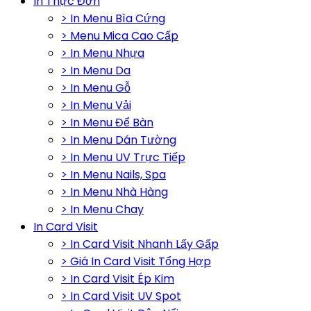
In Thực Đơn
> In Menu Bìa Cứng
> Menu Mica Cao Cấp
> In Menu Nhựa
> In Menu Da
> In Menu Gỗ
> In Menu Vải
> In Menu Để Bàn
> In Menu Dán Tường
> In Menu UV Trực Tiếp
> In Menu Nails, Spa
> In Menu Nhà Hàng
> In Menu Chay
In Card Visit
> In Card Visit Nhanh Lấy Gấp
> Giá In Card Visit Tổng Hợp
> In Card Visit Ép Kim
> In Card Visit UV Spot