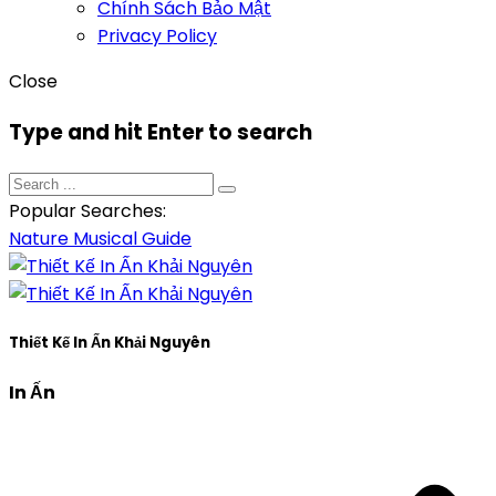
Chính Sách Bảo Mật
Privacy Policy
Close
Type and hit Enter to search
Popular Searches:
Nature
Musical
Guide
Thiết Kế In Ấn Khải Nguyên
In Ấn