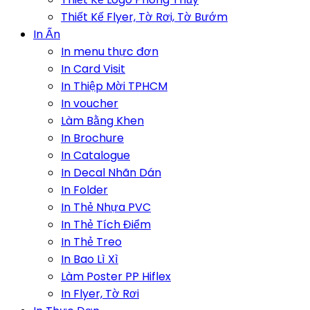
Thiết Kế Flyer, Tờ Rơi, Tờ Bướm
In Ấn
In menu thực đơn
In Card Visit
In Thiệp Mời TPHCM
In voucher
Làm Bằng Khen
In Brochure
In Catalogue
In Decal Nhãn Dán
In Folder
In Thẻ Nhựa PVC
In Thẻ Tích Điểm
In Thẻ Treo
In Bao Lì Xì
Làm Poster PP Hiflex
In Flyer, Tờ Rơi