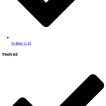
In Bao Lì Xì
Thiết Kế