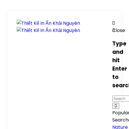
Close
Type
and
hit
Enter
to
searc
Popula
Search
Nature