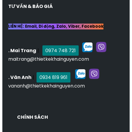
TƯ VẤN & BÁO GIÁ
LIÊN HỆ: Email, Di động, Zalo, Viber, Facebook
. Mai Trang
|
0974 748 721
maitrang@thietkekhainguyen.com
. Vân Anh
|
0934 819 961
vananh@thietkekhainguyen.com
CHÍNH SÁCH