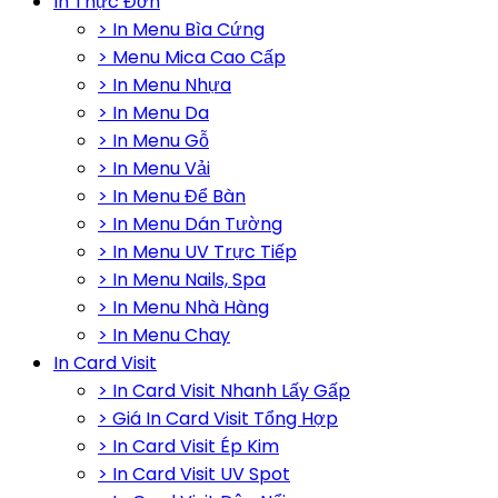
In Thực Đơn
> In Menu Bìa Cứng
> Menu Mica Cao Cấp
> In Menu Nhựa
> In Menu Da
> In Menu Gỗ
> In Menu Vải
> In Menu Để Bàn
> In Menu Dán Tường
> In Menu UV Trực Tiếp
> In Menu Nails, Spa
> In Menu Nhà Hàng
> In Menu Chay
In Card Visit
> In Card Visit Nhanh Lấy Gấp
> Giá In Card Visit Tổng Hợp
> In Card Visit Ép Kim
> In Card Visit UV Spot