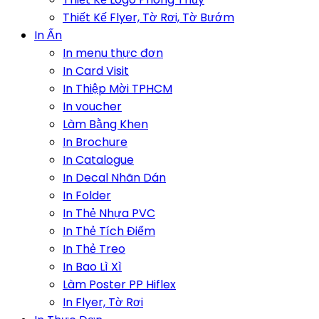
Thiết Kế Flyer, Tờ Rơi, Tờ Bướm
In Ấn
In menu thực đơn
In Card Visit
In Thiệp Mời TPHCM
In voucher
Làm Bằng Khen
In Brochure
In Catalogue
In Decal Nhãn Dán
In Folder
In Thẻ Nhựa PVC
In Thẻ Tích Điểm
In Thẻ Treo
In Bao Lì Xì
Làm Poster PP Hiflex
In Flyer, Tờ Rơi