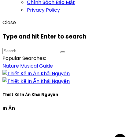
Chính Sách Bảo Mật
Privacy Policy
Close
Type and hit Enter to search
Popular Searches:
Nature
Musical
Guide
Thiết Kế In Ấn Khải Nguyên
In Ấn