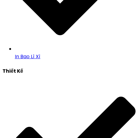
In Bao Lì Xì
Thiết Kế