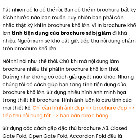
Tất nhiên có là có thể rồi. Bạn có thể in brochure bất kỳ
kích thước nào bạn muốn. Tuy nhiên bạn phải cân
nhắc thật kỹ khi in brochure khổ lớn. Vì in brochure khổ
lớn
tính tiện dụng của brochure sẽ bị giảm
đi khá
nhiều. Người xem sẽ khó cất giữ, tiếp thu nội dung chậm
trên brochure khổ lớn.
Nói thì nói như thế thôi. Chứ khi mà nội dung làm
brochure nhiều thì phải in brochure khổ lớn thôi.
Dường như không có cách giải quyết nào khác. Nhưng
chúng tôi có cách giúp bạn tăng tính tiện dụng của
brochure khổ lớn. Sử dụng nhiều hình ảnh minh họa
trong thiết kế brochure. Hình ảnh luôn là cứu tinh của
mọi thiết kế.
Chỉ cần hình ảnh đẹp => brochure đẹp =>
tiếp thu nội dung tốt => bạn bán được hàng.
Sử dụng các cách gấp đặc thù brochure A3. Closed
Gate Fold, Open Gate Fold, Accordion Fold đều là