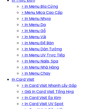
In Thực Đơn
> In Menu Bìa Cứng
> Menu Mica Cao Cấp
> In Menu Nhựa
> In Menu Da
> In Menu Gỗ
> In Menu Vải
> In Menu Để Bàn
> In Menu Dán Tường
> In Menu UV Trực Tiếp
> In Menu Nails, Spa
> In Menu Nhà Hàng
> In Menu Chay
In Card Visit
> In Card Visit Nhanh Lấy Gấp
> Giá In Card Visit Tổng Hợp
> In Card Visit Ép Kim
> In Card Visit UV Spot