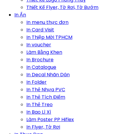
Thiết Kế Flyer, Tờ Rơi, Tờ Bướm
In Ấn
In menu thực đơn
In Card Visit
In Thiệp Mời TPHCM
In voucher
Làm Bằng Khen
In Brochure
In Catalogue
In Decal Nhãn Dán
In Folder
In Thẻ Nhựa PVC
In Thẻ Tích Điểm
In Thẻ Treo
In Bao Lì Xì
Làm Poster PP Hiflex
In Flyer, Tờ Rơi