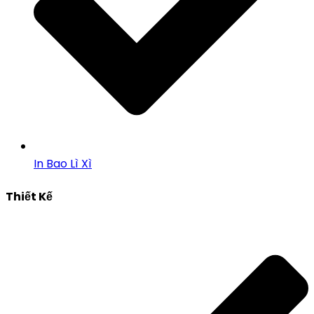
In Bao Lì Xì
Thiết Kế