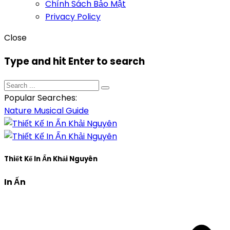
Chính Sách Bảo Mật
Privacy Policy
Close
Type and hit Enter to search
Popular Searches:
Nature
Musical
Guide
Thiết Kế In Ấn Khải Nguyên
In Ấn