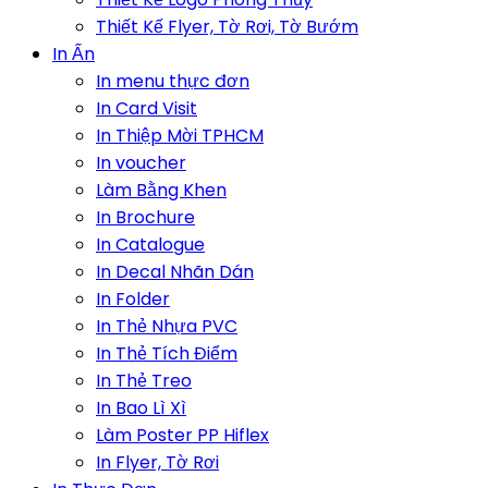
Thiết Kế Flyer, Tờ Rơi, Tờ Bướm
In Ấn
In menu thực đơn
In Card Visit
In Thiệp Mời TPHCM
In voucher
Làm Bằng Khen
In Brochure
In Catalogue
In Decal Nhãn Dán
In Folder
In Thẻ Nhựa PVC
In Thẻ Tích Điểm
In Thẻ Treo
In Bao Lì Xì
Làm Poster PP Hiflex
In Flyer, Tờ Rơi