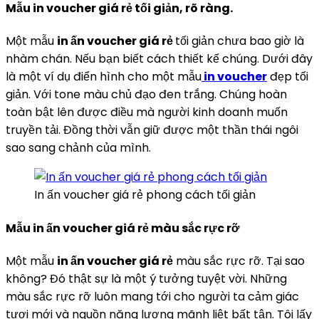
Mẫu in voucher giá rẻ tối giản, rõ ràng.
Một mẫu
in ấn voucher giá rẻ
tối giản chưa bao giờ là
nhàm chán. Nếu bạn biết cách thiết kế chúng. Dưới đây
là một ví dụ điển hình cho một mẫu
in voucher
đẹp tối
giản. Với tone màu chủ đạo đen trắng. Chúng hoàn
toàn bật lên được điều mà người kinh doanh muốn
truyền tải. Đồng thời vẫn giữ được một thần thái ngôi
sao sang chảnh của mình.
In ấn voucher giá rẻ phong cách tối giản
Mẫu in ấn voucher giá rẻ màu sắc rực rỡ
Một mẫu
in ấn voucher giá rẻ
màu sắc rực rỡ. Tại sao
không? Đó thật sự là một ý tưởng tuyệt vời. Những
màu sắc rực rỡ luôn mang tới cho người ta cảm giác
tươi mới và nguồn năng lượng mãnh liệt bất tận. Tôi lấy