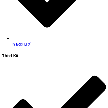
In Bao Lì Xì
Thiết Kế