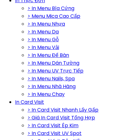
In Thực Đơn
> In Menu Bìa Cứng
> Menu Mica Cao Cấp
> In Menu Nhựa
> In Menu Da
> In Menu Gỗ
> In Menu Vải
> In Menu Để Bàn
> In Menu Dán Tường
> In Menu UV Trực Tiếp
> In Menu Nails, Spa
> In Menu Nhà Hàng
> In Menu Chay
In Card Visit
> In Card Visit Nhanh Lấy Gấp
> Giá In Card Visit Tổng Hợp
> In Card Visit Ép Kim
> In Card Visit UV Spot