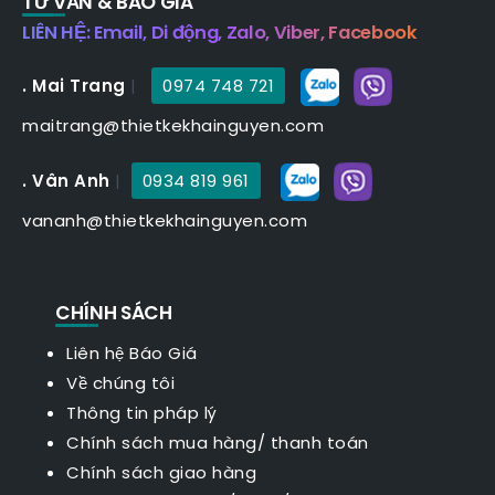
TƯ VẤN & BÁO GIÁ
LIÊN HỆ: Email, Di động, Zalo, Viber, Facebook
. Mai Trang
|
0974 748 721
maitrang@thietkekhainguyen.com
. Vân Anh
|
0934 819 961
vananh@thietkekhainguyen.com
CHÍNH SÁCH
Liên hệ Báo Giá
Về chúng tôi
Thông tin pháp lý
Chính sách mua hàng/ thanh toán
Chính sách giao hàng