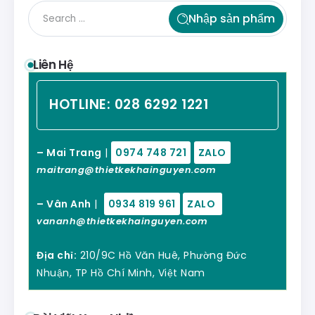
Nhập sản phẩm
Liên Hệ
HOTLINE:
028 6292 1221
– Mai Trang
|
0974 748 721
ZALO
maitrang@thietkekhainguyen.com
– Vân Anh
|
0934 819 961
ZALO
vananh@thietkekhainguyen.com
Địa chỉ:
210/9C Hồ Văn Huê, Phường Đức
Nhuận, TP Hồ Chí Minh, Việt Nam