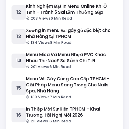
Kinh Nghiệm Đặt In Menu Online Khi Ở
Tỉnh – Tránh 5 Sai Lầm Thường Gặp
203 Views
6 Min Read
Xưởng in menu vải gáy gỗ đặc biệt cho
Nhà Hàng tại TPHCM
134 Views
8 Min Read
Menu Mica Và Menu Nhựa PVC Khác
Nhau Thế Nào? So Sánh Chi Tiết
201 Views
6 Min Read
Menu Vải Gáy Còng Cao Cấp TPHCM –
Giải Pháp Menu Sang Trọng Cho Nails
Spa, Nhà Hàng
130 Views
7 Min Read
In Thiệp Mời Sự Kiện TPHCM – Khai
Trương, Hội Nghị Mới 2026
211 Views
16 Min Read