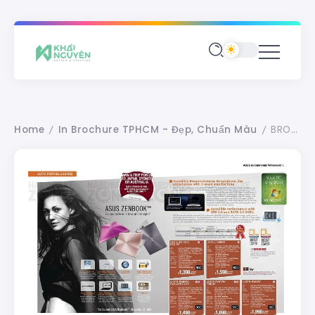
Home
In Brochure TPHCM - Đẹp, Chuẩn Màu
BROCHURES – SỰ GẦN GŨI HÓA CỦA THƯƠNG HIỆU
/
/