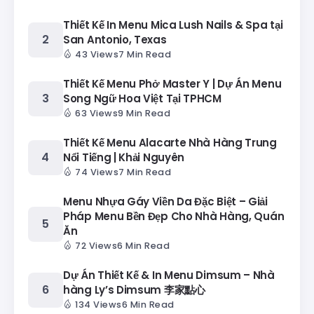
Thiết Kế In Menu Mica Lush Nails & Spa tại
San Antonio, Texas
43 Views
7 Min Read
Thiết Kế Menu Phở Master Y | Dự Án Menu
Song Ngữ Hoa Việt Tại TPHCM
63 Views
9 Min Read
Thiết Kế Menu Alacarte Nhà Hàng Trung
Nổi Tiếng | Khải Nguyên
74 Views
7 Min Read
Menu Nhựa Gáy Viền Da Đặc Biệt – Giải
Pháp Menu Bền Đẹp Cho Nhà Hàng, Quán
Ăn
72 Views
6 Min Read
Dự Án Thiết Kế & In Menu Dimsum – Nhà
hàng Ly’s Dimsum 李家點心
134 Views
6 Min Read