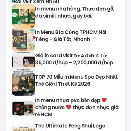
Bài Viết Xem Nhiều
In menu nhà hàng. Thực đơn gỗ,
da simili, nhựa, giấy bồi.
In Menu Bìa Cứng TPHCM Nổi
Tiếng – Giá Tốt, Nhanh
Giá in card visit từ A đến Z. Từ
35,000 đ/hộp – 2,200,000 đ/hộp
TOP 70 Mẫu In Menu Spa Đẹp Nhất
Thế Giới | Thiết Kế 2026
In menu nhựa pvc bền đẹp
chống nước
thực đơn nhựa giá
rẻ HCM
The Ultimate Feng Shui Logo