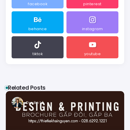
facebook
pinterest
behance
instagram
tiktok
youtube
Related Posts
Duyên Lê