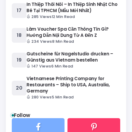
In Thiệp Thôi Nôi – In Thiệp Sinh Nhật Cho
Bé Tại TPHCM (Mẫu Mới Nhất)
285 Views
12 Min Read
Làm Voucher Spa Cần Thông Tin Gì?
Hướng Dẫn Nội Dung Từ A Đến Z
234 Views
8 Min Read
Gutscheine für Nagelstudio drucken –
Günstig aus Vietnam bestellen
147 Views
6 Min Read
Vietnamese Printing Company for
Restaurants – Ship to USA, Australia,
Germany
280 Views
5 Min Read
Follow