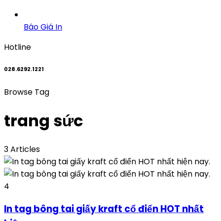
Báo Giá In
Hotline
028.6292.1221
Browse Tag
trang sức
3 Articles
4
In tag bông tai giấy kraft cổ điển HOT nhất