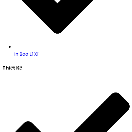
In Bao Lì Xì
Thiết Kế