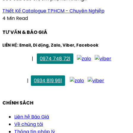
Thiết Kế Catalogue TPHCM - Chuyên Nghiệp
4 Min Read
TƯ VẤN & BÁO GIÁ
LIÊN HỆ: Email, Di động, Zalo, Viber, Facebook
. Mai Trang
|
0974 748 721
maitrang@thietkekhainguyen.com
. Vân Anh
|
0934 819 961
vananh@thietkekhainguyen.com
CHÍNH SÁCH
Liên hệ Báo Giá
Về chúng tôi
Thông tin pháp lý