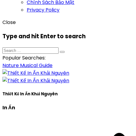
Chính Sách Bảo Mật
Privacy Policy
Close
Type and hit Enter to search
Popular Searches:
Nature
Musical
Guide
Thiết Kế In Ấn Khải Nguyên
In Ấn