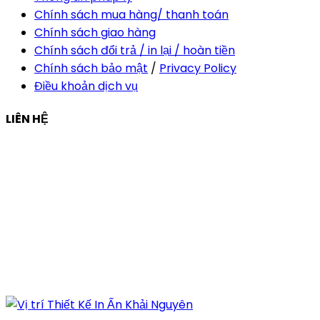
Chính sách mua hàng/ thanh toán
Chính sách giao hàng
Chính sách đổi trả / in lại / hoàn tiền
Chính sách bảo mật
/
Privacy Policy
Điều khoản dịch vụ
LIÊN HỆ
Công ty Thiết Kế In Ấn Khải Nguyên
Địa chỉ:
210/9C Hồ Văn Huê, Phường Đức Nhuận, TP Hồ
Chí Minh, Việt Nam
Hotline:
+84 28 6292 1221
Mã số thuế:
0318171127