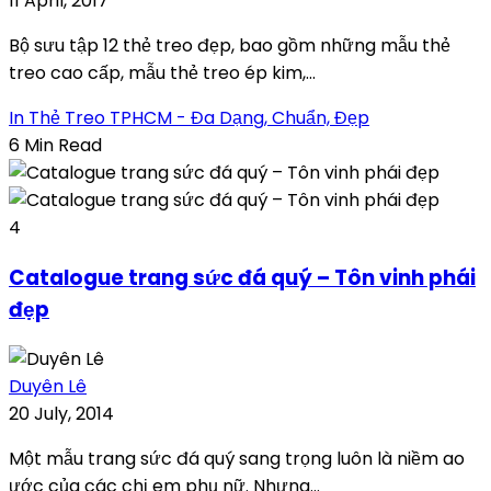
11 April, 2017
Bộ sưu tập 12 thẻ treo đẹp, bao gồm những mẫu thẻ
treo cao cấp, mẫu thẻ treo ép kim,...
In Thẻ Treo TPHCM - Đa Dạng, Chuẩn, Đẹp
6 Min Read
4
Catalogue trang sức đá quý – Tôn vinh phái
đẹp
Duyên Lê
20 July, 2014
Một mẫu trang sức đá quý sang trọng luôn là niềm ao
ước của các chị em phụ nữ. Nhưng...