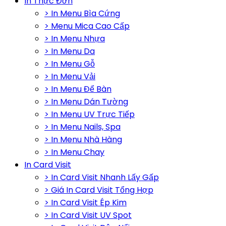
In Thực Đơn
> In Menu Bìa Cứng
> Menu Mica Cao Cấp
> In Menu Nhựa
> In Menu Da
> In Menu Gỗ
> In Menu Vải
> In Menu Để Bàn
> In Menu Dán Tường
> In Menu UV Trực Tiếp
> In Menu Nails, Spa
> In Menu Nhà Hàng
> In Menu Chay
In Card Visit
> In Card Visit Nhanh Lấy Gấp
> Giá In Card Visit Tổng Hợp
> In Card Visit Ép Kim
> In Card Visit UV Spot