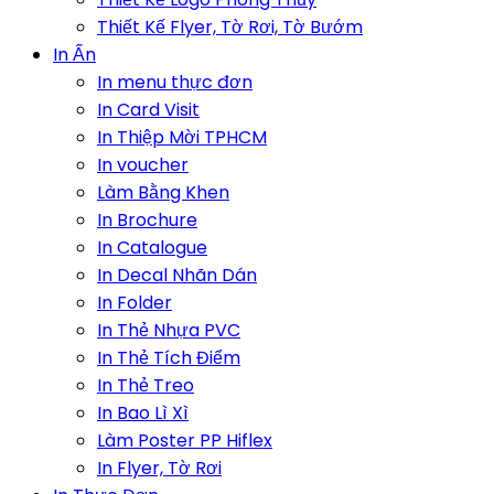
Thiết Kế Flyer, Tờ Rơi, Tờ Bướm
In Ấn
In menu thực đơn
In Card Visit
In Thiệp Mời TPHCM
In voucher
Làm Bằng Khen
In Brochure
In Catalogue
In Decal Nhãn Dán
In Folder
In Thẻ Nhựa PVC
In Thẻ Tích Điểm
In Thẻ Treo
In Bao Lì Xì
Làm Poster PP Hiflex
In Flyer, Tờ Rơi