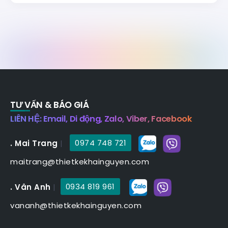
TƯ VẤN & BÁO GIÁ
LIÊN HỆ: Email, Di động, Zalo, Viber, Facebook
. Mai Trang
|
0974 748 721
maitrang@thietkekhainguyen.com
. Vân Anh
|
0934 819 961
vananh@thietkekhainguyen.com