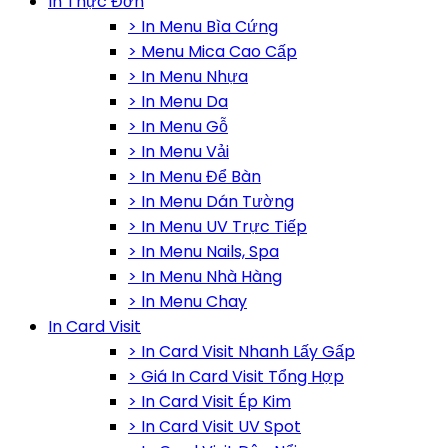
In Thực Đơn
> In Menu Bìa Cứng
> Menu Mica Cao Cấp
> In Menu Nhựa
> In Menu Da
> In Menu Gỗ
> In Menu Vải
> In Menu Để Bàn
> In Menu Dán Tường
> In Menu UV Trực Tiếp
> In Menu Nails, Spa
> In Menu Nhà Hàng
> In Menu Chay
In Card Visit
> In Card Visit Nhanh Lấy Gấp
> Giá In Card Visit Tổng Hợp
> In Card Visit Ép Kim
> In Card Visit UV Spot