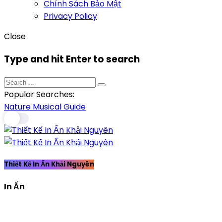
Chính Sách Bảo Mật
Privacy Policy
Close
Type and hit Enter to search
Popular Searches:
Nature
Musical
Guide
Thiết Kế In Ấn Khải Nguyên
In Ấn