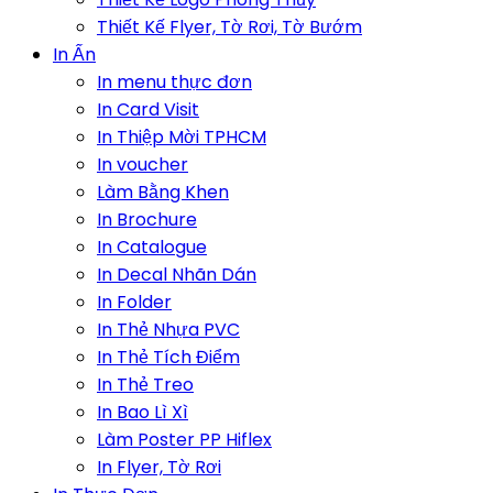
Thiết Kế Flyer, Tờ Rơi, Tờ Bướm
In Ấn
In menu thực đơn
In Card Visit
In Thiệp Mời TPHCM
In voucher
Làm Bằng Khen
In Brochure
In Catalogue
In Decal Nhãn Dán
In Folder
In Thẻ Nhựa PVC
In Thẻ Tích Điểm
In Thẻ Treo
In Bao Lì Xì
Làm Poster PP Hiflex
In Flyer, Tờ Rơi