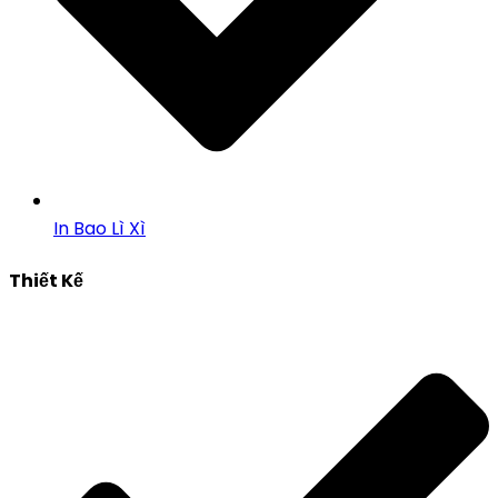
In Bao Lì Xì
Thiết Kế