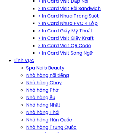
> In Card Visit Dập Nổi
> In Card Visit Bồi Sandwich
> In Card Nhựa Trong Suốt
> In Card Nhựa PVC 4 Lớp
> In Card Giấy Mỹ Thuật
> In Card Visit Giấy Kraft
> In Card Visit QR Code
> In Card Visit Song Ngữ
Lĩnh Vực
Spa Nails Beauty
Nhà hàng nổi tiếng
Nhà hàng Chay
Nhà hàng Phở
Nhà hàng Âu
Nhà hàng Nhật
Nhà hàng Thái
Nhà hàng Hàn Quốc
Nhà hàng Trung Quốc