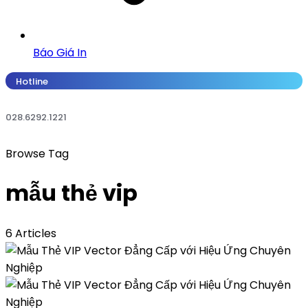
Báo Giá In
Hotline
028.6292.1221
Browse Tag
mẫu thẻ vip
6 Articles