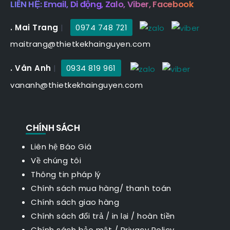
LIÊN HỆ: Email, Di động, Zalo, Viber, Facebook
. Mai Trang
|
0974 748 721
maitrang@thietkekhainguyen.com
. Vân Anh
|
0934 819 961
vananh@thietkekhainguyen.com
CHÍNH SÁCH
Liên hệ Báo Giá
Về chúng tôi
Thông tin pháp lý
Chính sách mua hàng/ thanh toán
Chính sách giao hàng
Chính sách đổi trả / in lại / hoàn tiền
Chính sách bảo mật
/
Privacy Policy