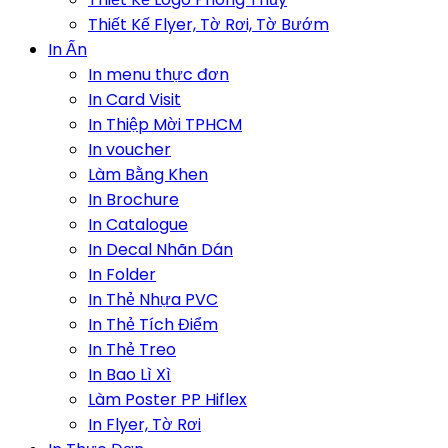
Thiết Kế Flyer, Tờ Rơi, Tờ Bướm
In Ấn
In menu thực đơn
In Card Visit
In Thiệp Mời TPHCM
In voucher
Làm Bằng Khen
In Brochure
In Catalogue
In Decal Nhãn Dán
In Folder
In Thẻ Nhựa PVC
In Thẻ Tích Điểm
In Thẻ Treo
In Bao Lì Xì
Làm Poster PP Hiflex
In Flyer, Tờ Rơi