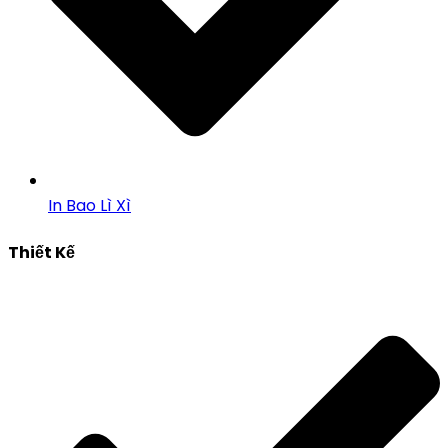
In Bao Lì Xì
Thiết Kế