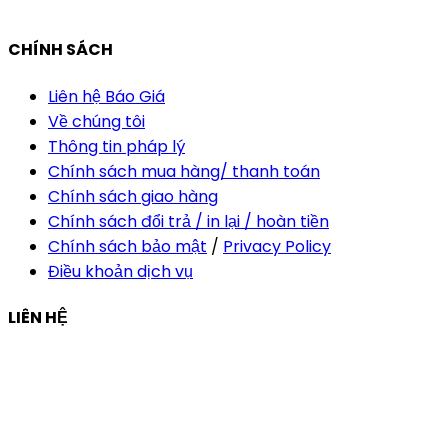
vananh@thietkekhainguyen.com
CHÍNH SÁCH
Liên hệ Báo Giá
Về chúng tôi
Thông tin pháp lý
Chính sách mua hàng/ thanh toán
Chính sách giao hàng
Chính sách đổi trả / in lại / hoàn tiền
Chính sách bảo mật
/
Privacy Policy
Điều khoản dịch vụ
LIÊN HỆ
Công ty Thiết Kế In Ấn Khải Nguyên
Địa chỉ:
210/9C Hồ Văn Huê, Phường Đức Nhuận, TP Hồ
Chí Minh, Việt Nam