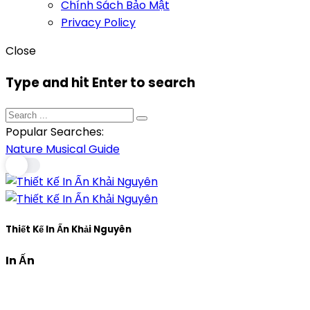
Chính Sách Bảo Mật
Privacy Policy
Close
Type and hit Enter to search
Popular Searches:
Nature
Musical
Guide
Thiết Kế In Ấn Khải Nguyên
In Ấn