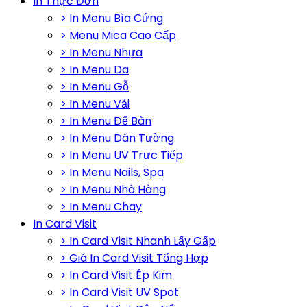
In Thực Đơn
> In Menu Bìa Cứng
> Menu Mica Cao Cấp
> In Menu Nhựa
> In Menu Da
> In Menu Gỗ
> In Menu Vải
> In Menu Để Bàn
> In Menu Dán Tường
> In Menu UV Trực Tiếp
> In Menu Nails, Spa
> In Menu Nhà Hàng
> In Menu Chay
In Card Visit
> In Card Visit Nhanh Lấy Gấp
> Giá In Card Visit Tổng Hợp
> In Card Visit Ép Kim
> In Card Visit UV Spot