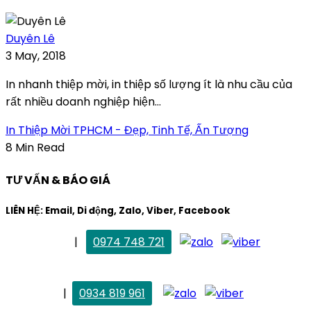
Duyên Lê
3 May, 2018
In nhanh thiệp mời, in thiệp số lượng ít là nhu cầu của
rất nhiều doanh nghiệp hiện...
In Thiệp Mời TPHCM - Đẹp, Tinh Tế, Ấn Tượng
8 Min Read
TƯ VẤN & BÁO GIÁ
LIÊN HỆ: Email, Di động, Zalo, Viber, Facebook
. Mai Trang
|
0974 748 721
maitrang@thietkekhainguyen.com
. Vân Anh
|
0934 819 961