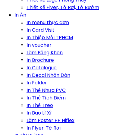
Thiết Kế Flyer, Tờ Rơi, Tờ Bướm
In Ấn
In menu thực đơn
In Card Visit
In Thiệp Mời TPHCM
In voucher
Làm Bằng Khen
In Brochure
In Catalogue
In Decal Nhãn Dán
In Folder
In Thẻ Nhựa PVC
In Thẻ Tích Điểm
In Thẻ Treo
In Bao Lì Xì
Làm Poster PP Hiflex
In Flyer, Tờ Rơi