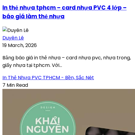
In thẻ nhựa tphcm – card nhựa PVC 4 lớp –
báo giá làm thẻ nhựa
Duyên Lê
19 March, 2026
Bảng báo giá in thẻ nhựa – card nhựa pvc, nhựa trong,
giấy nhựa tại tphcm. Với...
In Thẻ Nhựa PVC TPHCM - Bền, Sắc Nét
7 Min Read