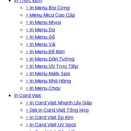
In Thực Đơn
> In Menu Bìa Cứng
> Menu Mica Cao Cấp
> In Menu Nhựa
> In Menu Da
> In Menu Gỗ
> In Menu Vải
> In Menu Để Bàn
> In Menu Dán Tường
> In Menu UV Trực Tiếp
> In Menu Nails, Spa
> In Menu Nhà Hàng
> In Menu Chay
In Card Visit
> In Card Visit Nhanh Lấy Gấp
> Giá In Card Visit Tổng Hợp
> In Card Visit Ép Kim
> In Card Visit UV Spot