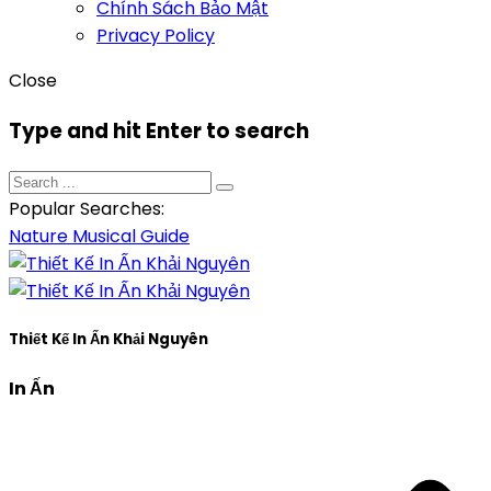
Chính Sách Bảo Mật
Privacy Policy
Close
Type and hit Enter to search
Popular Searches:
Nature
Musical
Guide
Thiết Kế In Ấn Khải Nguyên
In Ấn