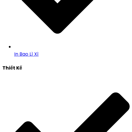
In Bao Lì Xì
Thiết Kế