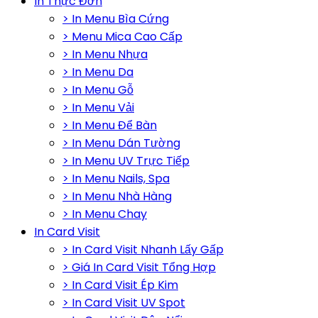
In Thực Đơn
> In Menu Bìa Cứng
> Menu Mica Cao Cấp
> In Menu Nhựa
> In Menu Da
> In Menu Gỗ
> In Menu Vải
> In Menu Để Bàn
> In Menu Dán Tường
> In Menu UV Trực Tiếp
> In Menu Nails, Spa
> In Menu Nhà Hàng
> In Menu Chay
In Card Visit
> In Card Visit Nhanh Lấy Gấp
> Giá In Card Visit Tổng Hợp
> In Card Visit Ép Kim
> In Card Visit UV Spot