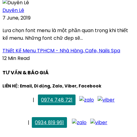
Duyên Lê
7 June, 2019
Lựa chọn font menu là một phần quan trọng khi thiết
kế menu. Những font chữ đẹp sẽ...
Thiết Kế Menu TPHCM - Nhà Hàng, Cafe, Nails Spa
12 Min Read
TƯ VẤN & BÁO GIÁ
LIÊN HỆ: Email, Di động, Zalo, Viber, Facebook
. Mai Trang
|
0974 748 721
maitrang@thietkekhainguyen.com
. Vân Anh
|
0934 819 961
vananh@thietkekhainguyen.com