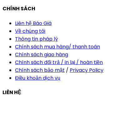
CHÍNH SÁCH
Liên hệ Báo Giá
Về chúng tôi
Thông tin pháp lý
Chính sách mua hàng/ thanh toán
Chính sách giao hàng
Chính sách đổi trả / in lại / hoàn tiền
Chính sách bảo mật
/
Privacy Policy
Điều khoản dịch vụ
LIÊN HỆ
Công ty Thiết Kế In Ấn Khải Nguyên
Địa chỉ:
210/9C Hồ Văn Huê, Phường Đức Nhuận, TP Hồ
Chí Minh, Việt Nam