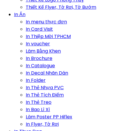
Thiết Kế Flyer, Tờ Rơi, Tờ Bướm
In Ấn
In menu thực đơn
In Card Visit
In Thiệp Mời TPHCM
In voucher
Làm Bằng Khen
In Brochure
In Catalogue
In Decal Nhãn Dán
In Folder
In Thẻ Nhựa PVC
In Thẻ Tích Điểm
In Thẻ Treo
In Bao Lì Xì
Làm Poster PP Hiflex
In Flyer, Tờ Rơi