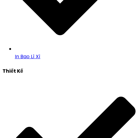
In Bao Lì Xì
Thiết Kế