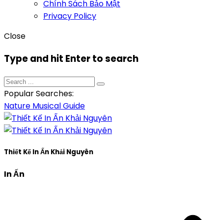
Chính Sách Bảo Mật
Privacy Policy
Close
Type and hit Enter to search
Popular Searches:
Nature
Musical
Guide
Thiết Kế In Ấn Khải Nguyên
In Ấn