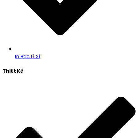
In Bao Lì Xì
Thiết Kế