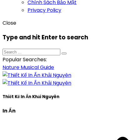
Chính Sách Bảo Mật
Privacy Policy
Close
Type and hit Enter to search
Popular Searches:
Nature
Musical
Guide
Thiết Kế In Ấn Khải Nguyên
In Ấn