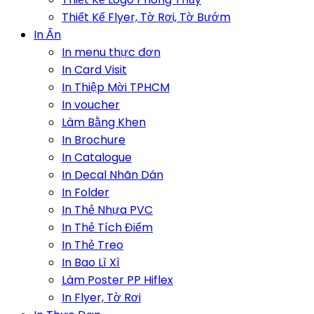
Thiết Kế Flyer, Tờ Rơi, Tờ Bướm
In Ấn
In menu thực đơn
In Card Visit
In Thiệp Mời TPHCM
In voucher
Làm Bằng Khen
In Brochure
In Catalogue
In Decal Nhãn Dán
In Folder
In Thẻ Nhựa PVC
In Thẻ Tích Điểm
In Thẻ Treo
In Bao Lì Xì
Làm Poster PP Hiflex
In Flyer, Tờ Rơi