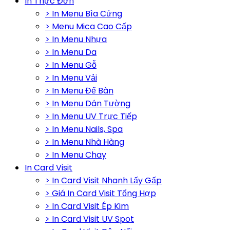
In Thực Đơn
> In Menu Bìa Cứng
> Menu Mica Cao Cấp
> In Menu Nhựa
> In Menu Da
> In Menu Gỗ
> In Menu Vải
> In Menu Để Bàn
> In Menu Dán Tường
> In Menu UV Trực Tiếp
> In Menu Nails, Spa
> In Menu Nhà Hàng
> In Menu Chay
In Card Visit
> In Card Visit Nhanh Lấy Gấp
> Giá In Card Visit Tổng Hợp
> In Card Visit Ép Kim
> In Card Visit UV Spot