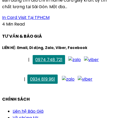
Bạn đang tìm địa chỉ in name card giấy kraft uy tín
chất lượng tại Sài Gòn. Một địa...
In Card Visit Tại TPHCM
4 Min Read
TƯ VẤN & BÁO GIÁ
LIÊN HỆ: Email, Di động, Zalo, Viber, Facebook
. Mai Trang
|
0974 748 721
maitrang@thietkekhainguyen.com
. Vân Anh
|
0934 819 961
vananh@thietkekhainguyen.com
CHÍNH SÁCH
Liên hệ Báo Giá
Về chúng tôi