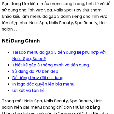
Bạn đang tìm kiếm mẫu menu sang trọng, tinh tế và dễ
sử dụng cho lĩnh vực Spa, Nails Spa! Hãy thử tham
khảo kiểu làm menu da gấp 3 dành riêng cho lĩnh vực
làm đẹp như: Nails Spa, Nails Beauty, Spa Beauty, Hair
salon… .
Nội Dung Chính
Tại sao menu da gấp 3 tiện dụng lại phù hợp với
Nails, Spa, Salon?
Thiết kế gấp 3 thông minh và tiện dụng
Sử dụng da PU bền đẹp
Dễ dàng thay đổi nội dung
In logo độc quyền lên bìa menu
Lời kết và liên hệ
Trong một Nails Spa, Nails Beauty, Spa Beauty, Hair
salon hiện đại, menu không chỉ đơn thuần là bảng
thông tin dịch vụ, mà còn là “gương mặt” đại diện cho