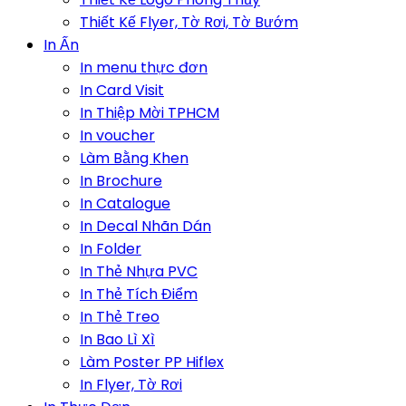
Thiết Kế Flyer, Tờ Rơi, Tờ Bướm
In Ấn
In menu thực đơn
In Card Visit
In Thiệp Mời TPHCM
In voucher
Làm Bằng Khen
In Brochure
In Catalogue
In Decal Nhãn Dán
In Folder
In Thẻ Nhựa PVC
In Thẻ Tích Điểm
In Thẻ Treo
In Bao Lì Xì
Làm Poster PP Hiflex
In Flyer, Tờ Rơi