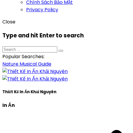
Chính Sách Bảo Mật
Privacy Policy
Close
Type and hit Enter to search
Popular Searches:
Nature
Musical
Guide
Thiết Kế In Ấn Khải Nguyên
In Ấn