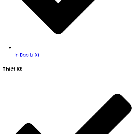
In Bao Lì Xì
Thiết Kế