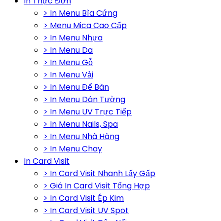
In Thực Đơn
> In Menu Bìa Cứng
> Menu Mica Cao Cấp
> In Menu Nhựa
> In Menu Da
> In Menu Gỗ
> In Menu Vải
> In Menu Để Bàn
> In Menu Dán Tường
> In Menu UV Trực Tiếp
> In Menu Nails, Spa
> In Menu Nhà Hàng
> In Menu Chay
In Card Visit
> In Card Visit Nhanh Lấy Gấp
> Giá In Card Visit Tổng Hợp
> In Card Visit Ép Kim
> In Card Visit UV Spot