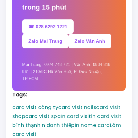
trong 15 phút
☎ 028 6292 1221
Zalo Mai Trang
Zalo Vân Anh
Mai Trang: 0974 748 721 | Vân Anh: 0934 819
961 | 210/9C Hồ Văn Huê, P. Đức Nhuận,
TP.HCM
Tags:
card visit công ty
card visit nails
card visit
shop
card visit spa
In card visit
in card visit
bình thạnh
in danh thiếp
In name card
Làm
card visit