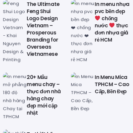
The Ultimate
In menu nhựa
Feng Shui
pvc bền đẹp
Logo Design
chống
Vietnam –
nước
thực
Prosperous
đơn nhựa giá
Branding for
rẻ HCM
Overseas
Vietnamese
20+ Mẫu
In Menu Mica
menu chay –
TPHCM – Cao
thực đơn nhà
Cấp, Bền Đẹp
hàng chay
đẹp mới cập
nhật