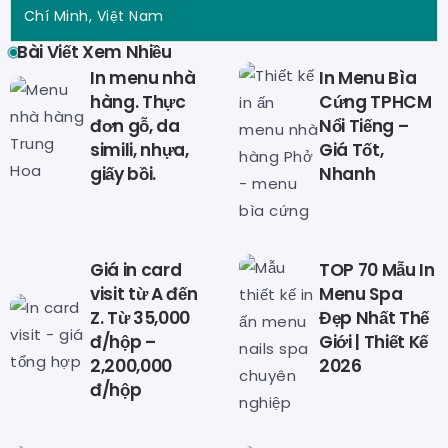
Chí Minh, Việt Nam
Bài Viết Xem Nhiều
In menu nhà
In Menu Bìa
hàng. Thực
Cứng TPHCM
đơn gỗ, da
Nổi Tiếng –
simili, nhựa,
Giá Tốt,
giấy bồi.
Nhanh
Giá in card
TOP 70 Mẫu In
visit từ A đến
Menu Spa
Z. Từ 35,000
Đẹp Nhất Thế
đ/hộp –
Giới | Thiết Kế
2,200,000
2026
đ/hộp