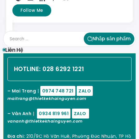
Follow Me
Nhập sản phẩm
Liên Hệ
HOTLINE:
028 6292 1221
– Mai Trang
|
0974 748 721
ZALO
maitrang@thietkekhainguyen.com
– Vân Anh
|
0934 819 961
ZALO
vananh@thietkekhainguyen.com
Địa chỉ:
210/9C Hồ Văn Huê, Phường Đức Nhuận, TP Hồ