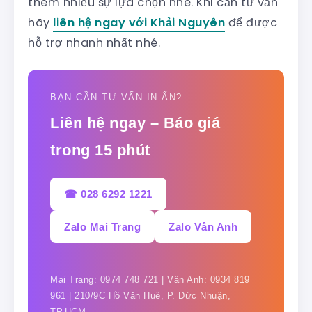
thêm nhiều sự lựa chọn nhé. Khi cần tư vấn
hãy
liên hệ ngay với Khải Nguyên
để được
hỗ trợ nhanh nhất nhé.
BẠN CẦN TƯ VẤN IN ẤN?
Liên hệ ngay – Báo giá
trong 15 phút
☎ 028 6292 1221
Zalo Mai Trang
Zalo Vân Anh
Mai Trang: 0974 748 721 | Vân Anh: 0934 819
961 | 210/9C Hồ Văn Huê, P. Đức Nhuận,
TP.HCM