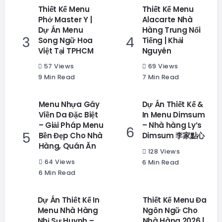
Thiết Kế Menu
Thiết Kế Menu
Phở Master Y |
Alacarte Nhà
Dự Án Menu
Hàng Trung Nổi
Song Ngữ Hoa
Tiếng | Khải
Việt Tại TPHCM
Nguyên
57 Views
69 Views
9 Min Read
7 Min Read
Menu Nhựa Gáy
Dự Án Thiết Kế &
Viền Da Đặc Biệt
In Menu Dimsum
– Giải Pháp Menu
– Nhà hàng Ly’s
Bền Đẹp Cho Nhà
Dimsum 李家點心
Hàng, Quán Ăn
128 Views
64 Views
6 Min Read
6 Min Read
Dự Án Thiết Kế In
Thiết Kế Menu Đa
Menu Nhà Hàng
Ngôn Ngữ Cho
Nhị Sư Huynh –
Nhà Hàng 2026 |