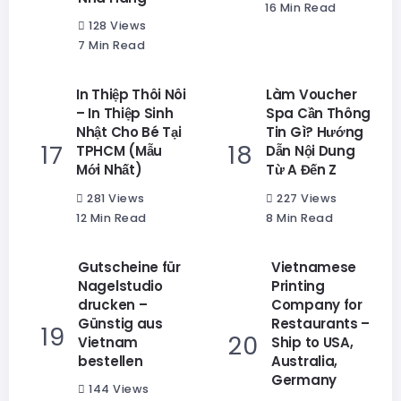
16 Min Read
128 Views
7 Min Read
In Thiệp Thôi Nôi
Làm Voucher
– In Thiệp Sinh
Spa Cần Thông
Nhật Cho Bé Tại
Tin Gì? Hướng
TPHCM (Mẫu
Dẫn Nội Dung
Mới Nhất)
Từ A Đến Z
281 Views
227 Views
12 Min Read
8 Min Read
Gutscheine für
Vietnamese
Nagelstudio
Printing
drucken –
Company for
Günstig aus
Restaurants –
Vietnam
Ship to USA,
bestellen
Australia,
Germany
144 Views