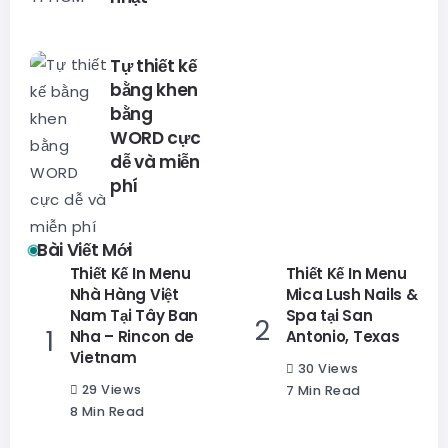
Tự thiết kế
bằng khen
bằng
WORD cực
dễ và miễn
phí
Bài Viết Mới
Thiết Kế In Menu
Thiết Kế In Menu
Nhà Hàng Việt
Mica Lush Nails &
Nam Tại Tây Ban
Spa tại San
Nha – Rincon de
Antonio, Texas
Vietnam
30 Views
29 Views
7 Min Read
8 Min Read