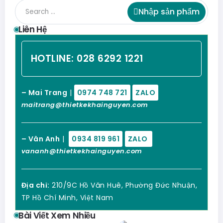
Nhập sản phẩm
Liên Hệ
HOTLINE:
028 6292 1221
– Mai Trang
|
0974 748 721
ZALO
maitrang@thietkekhainguyen.com
– Vân Anh
|
0934 819 961
ZALO
vananh@thietkekhainguyen.com
Địa chỉ:
210/9C Hồ Văn Huê, Phường Đức Nhuận,
TP Hồ Chí Minh, Việt Nam
Bài Viết Xem Nhiều