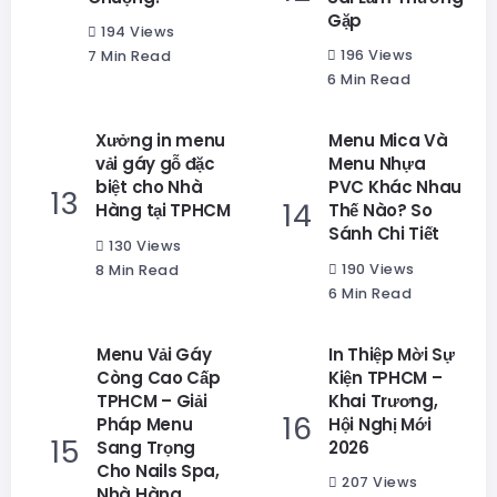
Gặp
194 Views
196 Views
7 Min Read
6 Min Read
Xưởng in menu
Menu Mica Và
vải gáy gỗ đặc
Menu Nhựa
biệt cho Nhà
PVC Khác Nhau
Hàng tại TPHCM
Thế Nào? So
Sánh Chi Tiết
130 Views
190 Views
8 Min Read
6 Min Read
Menu Vải Gáy
In Thiệp Mời Sự
Còng Cao Cấp
Kiện TPHCM –
TPHCM – Giải
Khai Trương,
Pháp Menu
Hội Nghị Mới
Sang Trọng
2026
Cho Nails Spa,
207 Views
Nhà Hàng