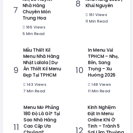
Nhà Hàng
Khải Nguyên
Chuyên Món
161 Views
Trung Hoa
11 Min Read
165 Views
5 Min Read
Mẫu Thiết Kế
In Menu Vải
Menu Nhà Hàng
TPHCM – Nhẹ,
Nhật Lalala | Dự
Bền, Sang
Án Thiết Kế Menu
Trọng – Xu
Đẹp Tại TPHCM
Hướng 2026
143 Views
148 Views
7 Min Read
11 Min Read
Menu Mở Phẳng
Kinh Nghiệm
180 Độ Là Gì? Tại
Đặt In Menu
Sao Nhà Hàng
Online Khi Ở
Cao Cấp Ưa
Tỉnh – Tránh 5
Chuộng?
Sai Lầm Thường