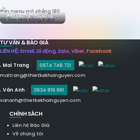
Chuộng?
22 June, 2026
Duyên Lê
TƯ VẤN & BÁO GIÁ
LIÊN HỆ: Email, Di động, Zalo, Viber, Facebook
. Mai Trang
|
0974 748 721
maitrang@thietkekhainguyen.com
. Vân Anh
|
0934 819 961
vananh@thietkekhainguyen.com
CHÍNH SÁCH
Liên hệ Báo Giá
Về chúng tôi