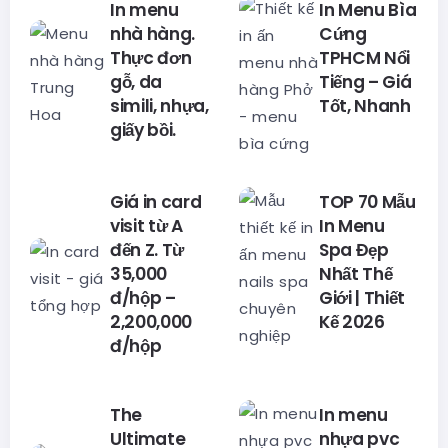
In menu
In Menu Bìa
nhà hàng.
Cứng
Thực đơn
TPHCM Nổi
gỗ, da
Tiếng – Giá
simili, nhựa,
Tốt, Nhanh
giấy bồi.
Giá in card
TOP 70 Mẫu
visit từ A
In Menu
đến Z. Từ
Spa Đẹp
35,000
Nhất Thế
đ/hộp –
Giới | Thiết
2,200,000
Kế 2026
đ/hộp
The
In menu
Ultimate
nhựa pvc