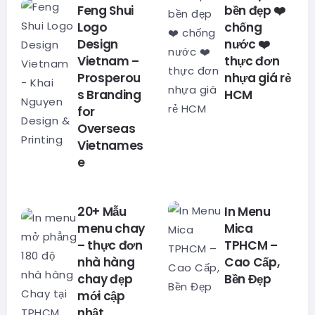
Feng Shui
bền đẹp ❤️
Logo
chống
Design
nước ❤️
Vietnam –
thực đơn
Prosperou
nhựa giá rẻ
s Branding
HCM
for
Overseas
Vietnames
e
20+ Mẫu
In Menu
menu chay
Mica
– thực đơn
TPHCM –
nhà hàng
Cao Cấp,
chay đẹp
Bền Đẹp
mới cập
nhật