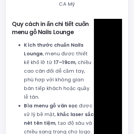
CA Mỹ
Quy cách in ấn chi tiết cuốn
menu gỗ Nails Lounge
Kích thước chuẩn Nails
Lounge
, menu được thiết
kế khổ lỡ từ
17–19cm
, chiều
cao cân đối dễ cầm tay,
phù hợp với không gian
bàn tiếp khách hoặc quầy
lễ tân.
Bìa menu gỗ
vân sọc
được
xử lý bề mặt,
khắc laser sắc
nét tên tiệm
, tạo độ sâu và
chiều sang trọng cho logo.