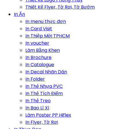
Thiết Kế Flyer, Tờ Rơi, Tờ Bướm
In Ấn
In menu thực đơn
In Card Visit
In Thiệp Mời TPHCM
In voucher
Làm Bằng Khen
In Brochure
In Catalogue
In Decal Nhãn Dán
In Folder
In Thẻ Nhựa PVC
In Thẻ Tích Điểm
In Thẻ Treo
In Bao Lì Xì
Làm Poster PP Hiflex
In Flyer, Tờ Rơi