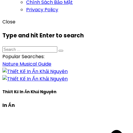
Chính Sách Bảo Mật
Privacy Policy
Close
Type and hit Enter to search
Popular Searches:
Nature
Musical
Guide
Thiết Kế In Ấn Khải Nguyên
In Ấn