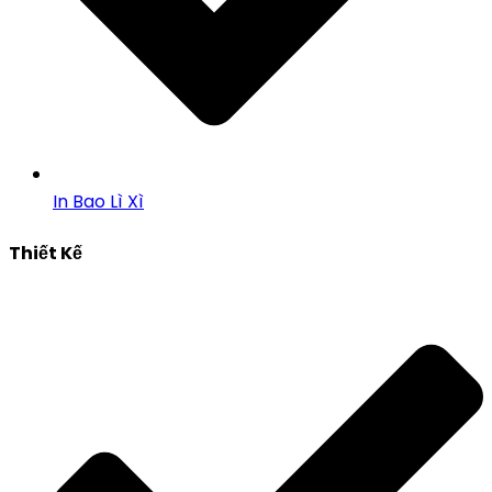
In Bao Lì Xì
Thiết Kế