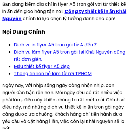
Bạn đang kiếm địa chỉ in flyer A5 trọn gói với từ thiết kế
in ấn đến giao hàng tận nơi.
Công ty thiết kế in ấn Khải
Nguyên
chính là lựa chọn lý tưởng dành cho bạn!
Nội Dung Chính
Dịch vụ in flyer A5 trọn gói từ A đến Z
Dịch vụ làm flyer A5 trọn gói tại Khải Nguyên cũng
rất đơn giản.
Mẫu thiết kế flyer A5 đẹp
Thông tin liên hệ làm tờ rơi TPHCM
Ngày nay, với nhịp sống ngày càng nhộn nhịp, con
người dần bận rộn hơn. Mỗi ngày đều có rất nhiều việc
phải làm, điều này khiến chúng ta rất mệt mỏi. Chính vì
điều này, mà những dịch vụ thiết kế in ấn trọn gói ngày
càng được ưa chuộng. Khách hàng chỉ tiến hành đưa
yêu cầu và đặt hàng 1 lần, việc còn lại Khải Nguyên sẽ lo
hết.