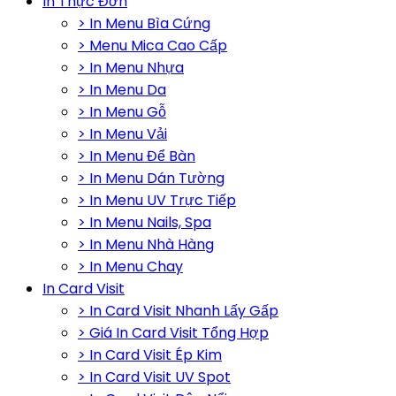
In Thực Đơn
> In Menu Bìa Cứng
> Menu Mica Cao Cấp
> In Menu Nhựa
> In Menu Da
> In Menu Gỗ
> In Menu Vải
> In Menu Để Bàn
> In Menu Dán Tường
> In Menu UV Trực Tiếp
> In Menu Nails, Spa
> In Menu Nhà Hàng
> In Menu Chay
In Card Visit
> In Card Visit Nhanh Lấy Gấp
> Giá In Card Visit Tổng Hợp
> In Card Visit Ép Kim
> In Card Visit UV Spot