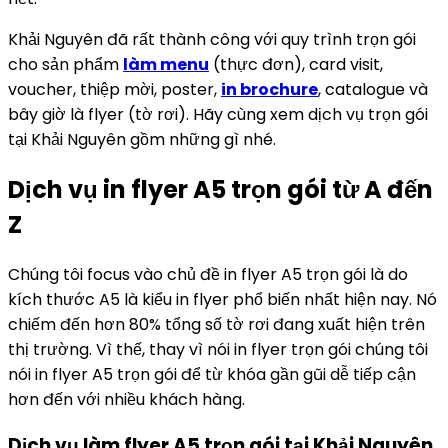
Khải Nguyên đã rất thành công với quy trình trọn gói
cho sản phẩm
làm menu
(thực đơn), card visit,
voucher, thiệp mời, poster,
in brochure
, catalogue và
bây giờ là flyer (tờ rơi). Hãy cùng xem dịch vụ trọn gói
tại Khải Nguyên gồm những gì nhé.
Dịch vụ in flyer A5 trọn gói từ A đến
Z
Chúng tôi focus vào chủ đề in flyer A5 trọn gói là do
kích thước A5 là kiểu in flyer phổ biến nhất hiện nay. Nó
chiếm đến hơn 80% tổng số tờ rơi đang xuất hiện trên
thị trường. Vì thế, thay vì nói in flyer trọn gói chúng tôi
nói in flyer A5 trọn gói để từ khóa gần gũi dễ tiếp cận
hơn đến với nhiều khách hàng.
Dịch vụ làm flyer A5 trọn gói tại Khải Nguyên