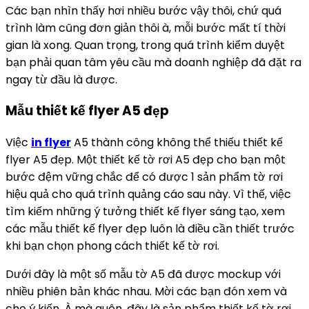
Các bạn nhìn thấy hơi nhiều bước vậy thôi, chứ quá
trình làm cũng đơn giản thôi à, mỗi bước mất tí thời
gian là xong. Quan trọng, trong quá trình kiểm duyệt
bạn phải quan tâm yêu cầu mà doanh nghiệp đã đặt ra
ngay từ đầu là được.
Mẫu thiết kế flyer A5 đẹp
Việc
in flyer
A5 thành công không thể thiếu thiết kế
flyer A5 đẹp. Một thiết kế tờ rơi A5 đẹp cho bạn một
bước đệm vững chắc để có được 1 sản phẩm tờ rơi
hiệu quả cho quá trình quảng cáo sau này. Vì thế, việc
tìm kiếm những ý tưởng thiết kế flyer sáng tạo, xem
các mẫu thiết kế flyer đẹp luôn là điều cần thiết trước
khi bạn chọn phong cách thiết kế tờ rơi.
Dưới đây là một số mẫu tờ A5 đã được mockup với
nhiều phiên bản khác nhau. Mời các bạn đón xem và
cho ý kiến. À mà quên, đây là sản phẩm thiết kế tờ rơi