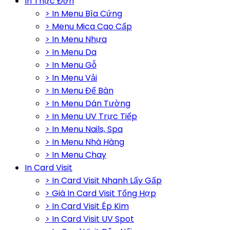
In Thực Đơn
> In Menu Bìa Cứng
> Menu Mica Cao Cấp
> In Menu Nhựa
> In Menu Da
> In Menu Gỗ
> In Menu Vải
> In Menu Để Bàn
> In Menu Dán Tường
> In Menu UV Trực Tiếp
> In Menu Nails, Spa
> In Menu Nhà Hàng
> In Menu Chay
In Card Visit
> In Card Visit Nhanh Lấy Gấp
> Giá In Card Visit Tổng Hợp
> In Card Visit Ép Kim
> In Card Visit UV Spot