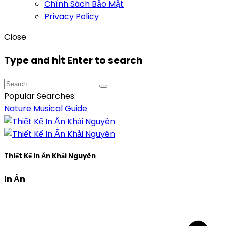
Chính Sách Bảo Mật
Privacy Policy
Close
Type and hit Enter to search
Popular Searches:
Nature
Musical
Guide
Thiết Kế In Ấn Khải Nguyên
In Ấn