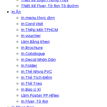
Thiết Kế Flyer, Tờ Rơi, Tờ Bướm
In Ấn
In menu thực đơn
In Card Visit
In Thiệp Mời TPHCM
In voucher
Làm Bằng Khen
In Brochure
In Catalogue
In Decal Nhãn Dán
In Folder
In Thẻ Nhựa PVC
In Thẻ Tích Điểm
In Thẻ Treo
In Bao Lì Xì
Làm Poster PP Hiflex
In Flyer, Tờ Rơi