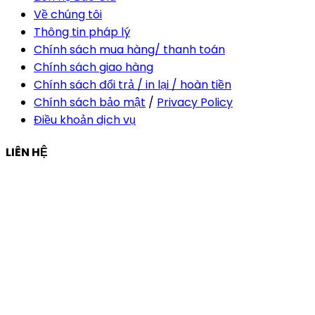
Về chúng tôi
Thông tin pháp lý
Chính sách mua hàng/ thanh toán
Chính sách giao hàng
Chính sách đổi trả / in lại / hoàn tiền
Chính sách bảo mật
/
Privacy Policy
Điều khoản dịch vụ
LIÊN HỆ
Công ty Thiết Kế In Ấn Khải Nguyên
Địa chỉ:
210/9C Hồ Văn Huê, Phường Đức Nhuận, TP Hồ
Chí Minh, Việt Nam
Hotline:
+84 28 6292 1221
Mã số thuế:
0318171127