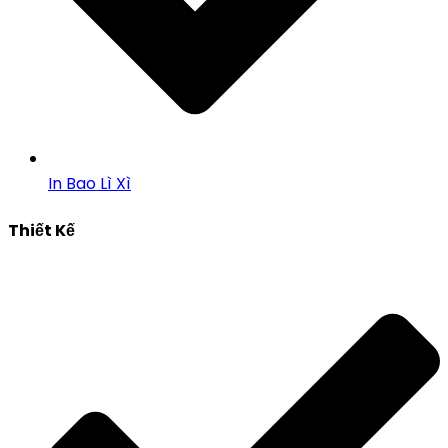
In Bao Lì Xì
Thiết Kế