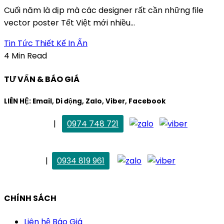
Cuối năm là dịp mà các designer rất cần những file
vector poster Tết Việt mới nhiều...
Tin Tức Thiết Kế In Ấn
4 Min Read
TƯ VẤN & BÁO GIÁ
LIÊN HỆ: Email, Di động, Zalo, Viber, Facebook
. Mai Trang
|
0974 748 721
maitrang@thietkekhainguyen.com
. Vân Anh
|
0934 819 961
vananh@thietkekhainguyen.com
CHÍNH SÁCH
Liên hệ Báo Giá