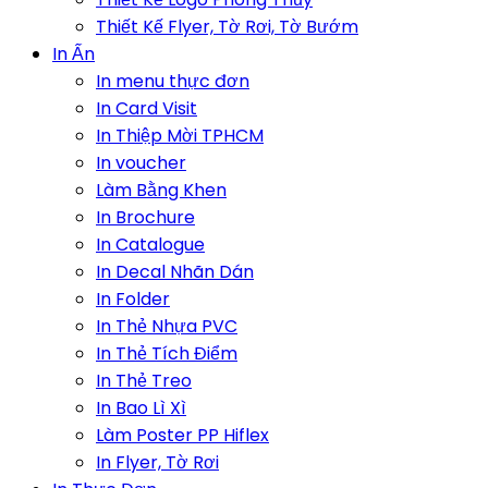
Thiết Kế Flyer, Tờ Rơi, Tờ Bướm
In Ấn
In menu thực đơn
In Card Visit
In Thiệp Mời TPHCM
In voucher
Làm Bằng Khen
In Brochure
In Catalogue
In Decal Nhãn Dán
In Folder
In Thẻ Nhựa PVC
In Thẻ Tích Điểm
In Thẻ Treo
In Bao Lì Xì
Làm Poster PP Hiflex
In Flyer, Tờ Rơi