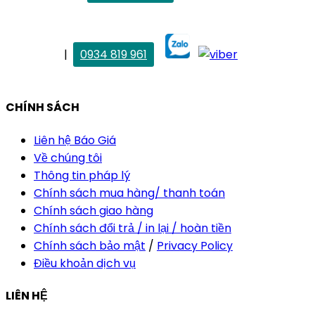
maitrang@thietkekhainguyen.com
. Vân Anh
|
0934 819 961
vananh@thietkekhainguyen.com
CHÍNH SÁCH
Liên hệ Báo Giá
Về chúng tôi
Thông tin pháp lý
Chính sách mua hàng/ thanh toán
Chính sách giao hàng
Chính sách đổi trả / in lại / hoàn tiền
Chính sách bảo mật
/
Privacy Policy
Điều khoản dịch vụ
LIÊN HỆ