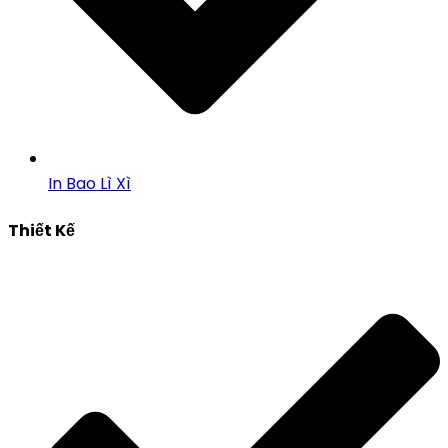
In Bao Lì Xì
Thiết Kế