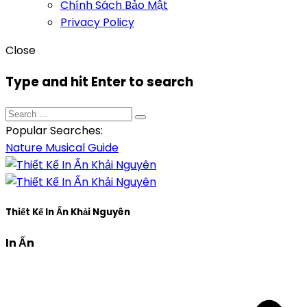
Chính Sách Bảo Mật
Privacy Policy
Close
Type and hit Enter to search
Popular Searches:
Nature
Musical
Guide
Thiết Kế In Ấn Khải Nguyên
In Ấn