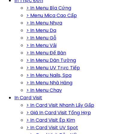
In Thực Đơn
> In Menu Bìa Cứng
> Menu Mica Cao Cấp
> In Menu Nhựa
> In Menu Da
> In Menu Gỗ
> In Menu Vải
> In Menu Để Bàn
> In Menu Dán Tường
> In Menu UV Trực Tiếp
> In Menu Nails, Spa
> In Menu Nhà Hàng
> In Menu Chay
In Card Visit
> In Card Visit Nhanh Lấy Gấp
> Giá In Card Visit Tổng Hợp
> In Card Visit Ép Kim
> In Card Visit UV Spot