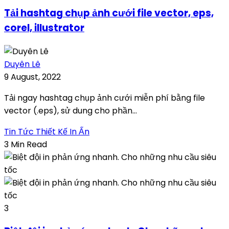
Tải hashtag chụp ảnh cưới file vector, eps,
corel, illustrator
Duyên Lê
9 August, 2022
Tải ngay hashtag chụp ảnh cưới miễn phí bằng file
vector (.eps), sử dung cho phần...
Tin Tức Thiết Kế In Ấn
3 Min Read
3