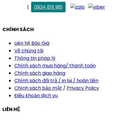
. Vân Anh
|
0934 819 961
vananh@thietkekhainguyen.com
CHÍNH SÁCH
Liên hệ Báo Giá
Về chúng tôi
Thông tin pháp lý
Chính sách mua hàng/ thanh toán
Chính sách giao hàng
Chính sách đổi trả / in lại / hoàn tiền
Chính sách bảo mật
/
Privacy Policy
Điều khoản dịch vụ
LIÊN HỆ
Công ty Thiết Kế In Ấn Khải Nguyên