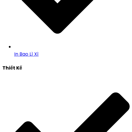
In Bao Lì Xì
Thiết Kế