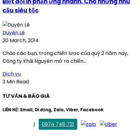
Biệt đội in phản ứng nhanh. Cho những nhu
cầu siêu tốc
Duyên Lê
20 March, 2014
Chào các bạn, trong chiến lược của quý 2 năm nay,
Công ty Khải Nguyên mở ra chiến...
Dịch vụ
3 Min Read
TƯ VẤN & BÁO GIÁ
LIÊN HỆ: Email, Di động, Zalo, Viber, Facebook
. Mai Trang
|
0974 748 721
maitrang@thietkekhainguyen.com