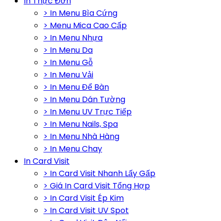
In Thực Đơn
> In Menu Bìa Cứng
> Menu Mica Cao Cấp
> In Menu Nhựa
> In Menu Da
> In Menu Gỗ
> In Menu Vải
> In Menu Để Bàn
> In Menu Dán Tường
> In Menu UV Trực Tiếp
> In Menu Nails, Spa
> In Menu Nhà Hàng
> In Menu Chay
In Card Visit
> In Card Visit Nhanh Lấy Gấp
> Giá In Card Visit Tổng Hợp
> In Card Visit Ép Kim
> In Card Visit UV Spot