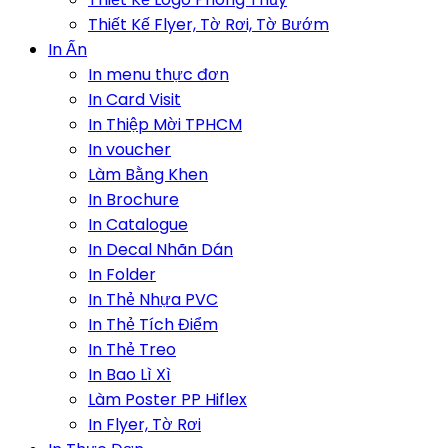
Thiết Kế Flyer, Tờ Rơi, Tờ Bướm
In Ấn
In menu thực đơn
In Card Visit
In Thiệp Mời TPHCM
In voucher
Làm Bằng Khen
In Brochure
In Catalogue
In Decal Nhãn Dán
In Folder
In Thẻ Nhựa PVC
In Thẻ Tích Điểm
In Thẻ Treo
In Bao Lì Xì
Làm Poster PP Hiflex
In Flyer, Tờ Rơi