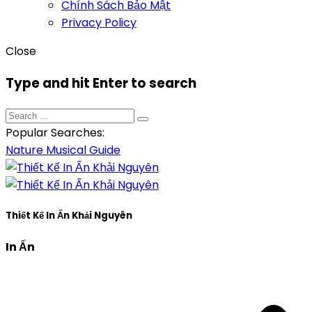
Chính Sách Bảo Mật
Privacy Policy
Close
Type and hit Enter to search
Popular Searches:
Nature
Musical
Guide
Thiết Kế In Ấn Khải Nguyên
In Ấn