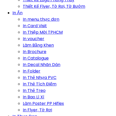
Thiết Kế Flyer, Tờ Rơi, Tờ Bướm
In Ấn
In menu thực đơn
In Card Visit
In Thiệp Mời TPHCM
In voucher
Làm Bằng Khen
In Brochure
In Catalogue
In Decal Nhãn Dán
In Folder
In Thẻ Nhựa PVC
In Thẻ Tích Điểm
In Thẻ Treo
In Bao Lì Xì
Làm Poster PP Hiflex
In Flyer, Tờ Rơi