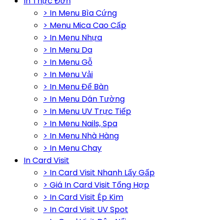
In Thực Đơn
> In Menu Bìa Cứng
> Menu Mica Cao Cấp
> In Menu Nhựa
> In Menu Da
> In Menu Gỗ
> In Menu Vải
> In Menu Để Bàn
> In Menu Dán Tường
> In Menu UV Trực Tiếp
> In Menu Nails, Spa
> In Menu Nhà Hàng
> In Menu Chay
In Card Visit
> In Card Visit Nhanh Lấy Gấp
> Giá In Card Visit Tổng Hợp
> In Card Visit Ép Kim
> In Card Visit UV Spot