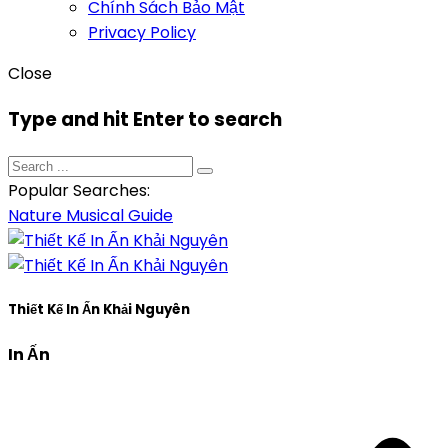
Chính Sách Bảo Mật
Privacy Policy
Close
Type and hit Enter to search
Popular Searches:
Nature
Musical
Guide
Thiết Kế In Ấn Khải Nguyên
In Ấn