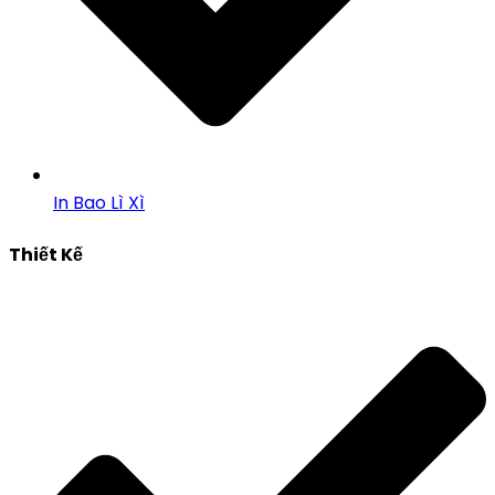
In Bao Lì Xì
Thiết Kế