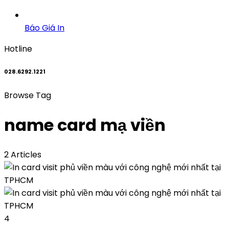
Báo Giá In
Hotline
028.6292.1221
Browse Tag
name card mạ viền
2 Articles
4