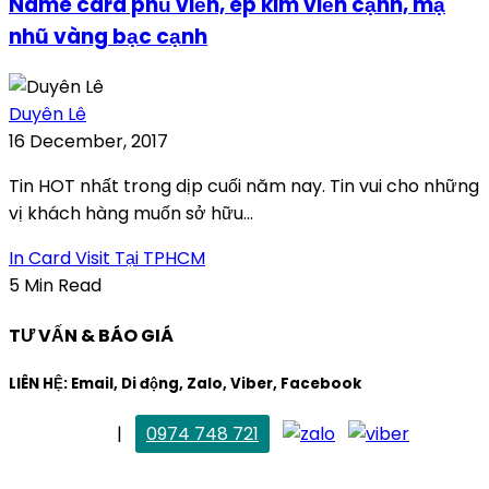
Name card phủ viền, ép kim viền cạnh, mạ
nhũ vàng bạc cạnh
Duyên Lê
16 December, 2017
Tin HOT nhất trong dịp cuối năm nay. Tin vui cho những
vị khách hàng muốn sở hữu...
In Card Visit Tại TPHCM
5 Min Read
TƯ VẤN & BÁO GIÁ
LIÊN HỆ: Email, Di động, Zalo, Viber, Facebook
. Mai Trang
|
0974 748 721
maitrang@thietkekhainguyen.com