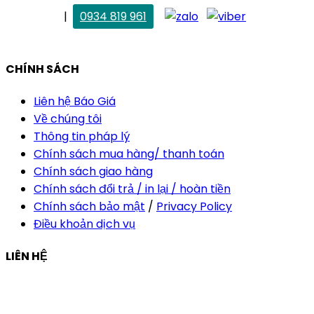
. Vân Anh
|
0934 819 961
vananh@thietkekhainguyen.com
CHÍNH SÁCH
Liên hệ Báo Giá
Về chúng tôi
Thông tin pháp lý
Chính sách mua hàng/ thanh toán
Chính sách giao hàng
Chính sách đổi trả / in lại / hoàn tiền
Chính sách bảo mật
/
Privacy Policy
Điều khoản dịch vụ
LIÊN HỆ
Công ty Thiết Kế In Ấn Khải Nguyên