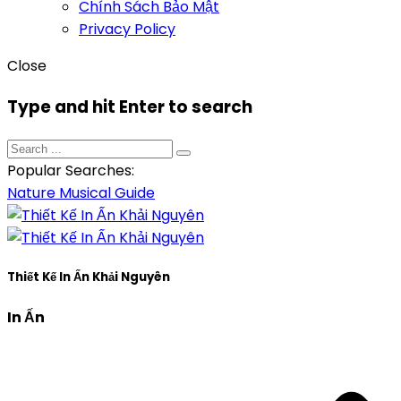
Chính Sách Bảo Mật
Privacy Policy
Close
Type and hit Enter to search
Popular Searches:
Nature
Musical
Guide
Thiết Kế In Ấn Khải Nguyên
In Ấn