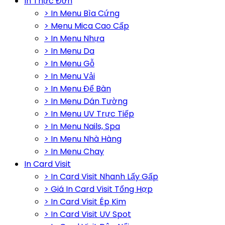
In Thực Đơn
> In Menu Bìa Cứng
> Menu Mica Cao Cấp
> In Menu Nhựa
> In Menu Da
> In Menu Gỗ
> In Menu Vải
> In Menu Để Bàn
> In Menu Dán Tường
> In Menu UV Trực Tiếp
> In Menu Nails, Spa
> In Menu Nhà Hàng
> In Menu Chay
In Card Visit
> In Card Visit Nhanh Lấy Gấp
> Giá In Card Visit Tổng Hợp
> In Card Visit Ép Kim
> In Card Visit UV Spot