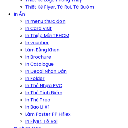
Thiết Kế Flyer, Tờ Rơi, Tờ Bướm
In Ấn
In menu thực đơn
In Card Visit
In Thiệp Mời TPHCM
In voucher
Làm Bằng Khen
In Brochure
In Catalogue
In Decal Nhãn Dán
In Folder
In Thẻ Nhựa PVC
In Thẻ Tích Điểm
In Thẻ Treo
In Bao Lì Xì
Làm Poster PP Hiflex
In Flyer, Tờ Rơi