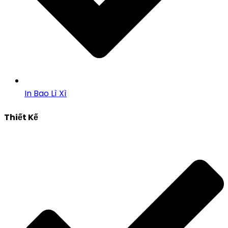
In Bao Lì Xì
Thiết Kế