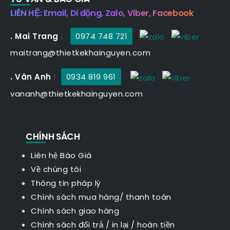
LIÊN HỆ: Email, Di động, Zalo, Viber, Facebook
. Mai Trang
|
0974 748 721
maitrang@thietkekhainguyen.com
. Vân Anh
|
0934 819 961
vananh@thietkekhainguyen.com
CHÍNH SÁCH
Liên hệ Báo Giá
Về chúng tôi
Thông tin pháp lý
Chính sách mua hàng/ thanh toán
Chính sách giao hàng
Chính sách đổi trả / in lại / hoàn tiền