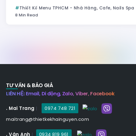
Thiết Kế Menu TPHCM - Nhà Hàng, Cafe, Nails Spa
8 Min Read
TƯ VẤN & BÁO GIÁ
LIÊN HỆ: Email, Di động, Zalo, Viber, Facebook
. Mai Trang
|
0974 748 721
maitrang@thietkekhainguyen.com
. Vân Anh
|
0934 819 961