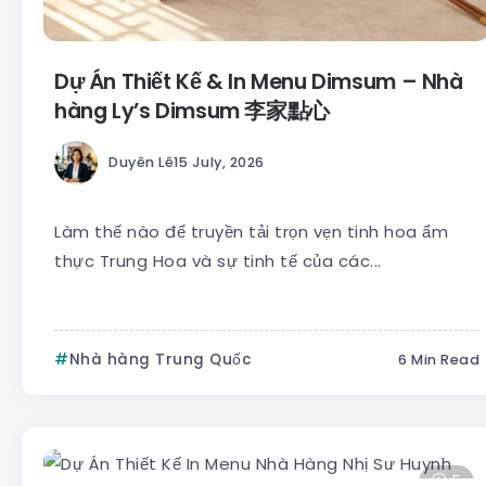
Dự Án Thiết Kế & In Menu Dimsum – Nhà
hàng Ly’s Dimsum 李家點心
Duyên Lê
15 July, 2026
Làm thế nào để truyền tải trọn vẹn tinh hoa ẩm
thực Trung Hoa và sự tinh tế của các...
Nhà hàng Trung Quốc
6 Min Read
5