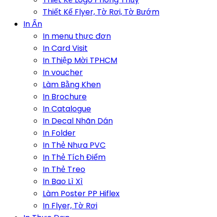
Thiết Kế Flyer, Tờ Rơi, Tờ Bướm
In Ấn
In menu thực đơn
In Card Visit
In Thiệp Mời TPHCM
In voucher
Làm Bằng Khen
In Brochure
In Catalogue
In Decal Nhãn Dán
In Folder
In Thẻ Nhựa PVC
In Thẻ Tích Điểm
In Thẻ Treo
In Bao Lì Xì
Làm Poster PP Hiflex
In Flyer, Tờ Rơi