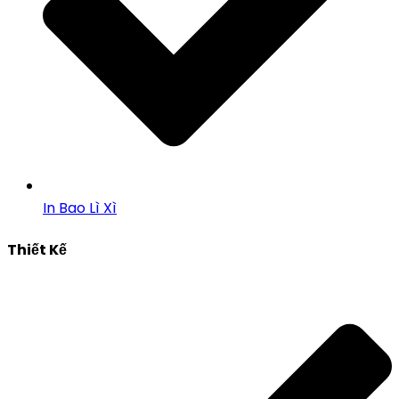
In Bao Lì Xì
Thiết Kế