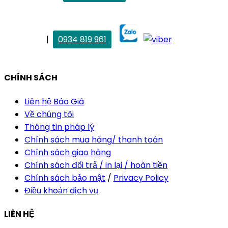
maitrang@thietkekhainguyen.com
. Vân Anh
|
0934 819 961
vananh@thietkekhainguyen.com
CHÍNH SÁCH
Liên hệ Báo Giá
Về chúng tôi
Thông tin pháp lý
Chính sách mua hàng/ thanh toán
Chính sách giao hàng
Chính sách đổi trả / in lại / hoàn tiền
Chính sách bảo mật
/
Privacy Policy
Điều khoản dịch vụ
LIÊN HỆ