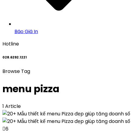
Báo Giá In
Hotline
028.6292.1221
Browse Tag
menu pizza
1 Article
6