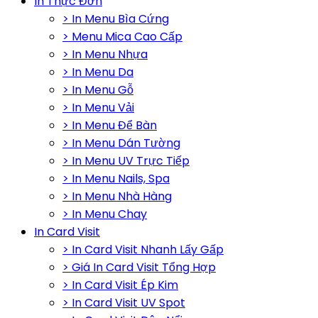
In Thực Đơn
> In Menu Bìa Cứng
> Menu Mica Cao Cấp
> In Menu Nhựa
> In Menu Da
> In Menu Gỗ
> In Menu Vải
> In Menu Để Bàn
> In Menu Dán Tường
> In Menu UV Trực Tiếp
> In Menu Nails, Spa
> In Menu Nhà Hàng
> In Menu Chay
In Card Visit
> In Card Visit Nhanh Lấy Gấp
> Giá In Card Visit Tổng Hợp
> In Card Visit Ép Kim
> In Card Visit UV Spot