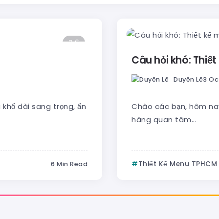
6
Câu hỏi khó: Thiết
Duyên Lê
3 Oc
khổ dài sang trọng, ấn
Chào các bạn, hôm nay
hàng quan tâm...
Thiết Kế Menu TPHCM 
6 Min Read