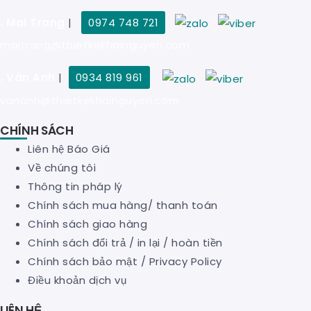
. Mai Trang
|
0974 748 721
maitrang@thietkekhainguyen.com
. Vân Anh
|
0934 819 961
vananh@thietkekhainguyen.com
CHÍNH SÁCH
Liên hệ Báo Giá
Về chúng tôi
Thông tin pháp lý
Chính sách mua hàng/ thanh toán
Chính sách giao hàng
Chính sách đổi trả / in lại / hoàn tiền
Chính sách bảo mật
/
Privacy Policy
Điều khoản dịch vụ
LIÊN HỆ