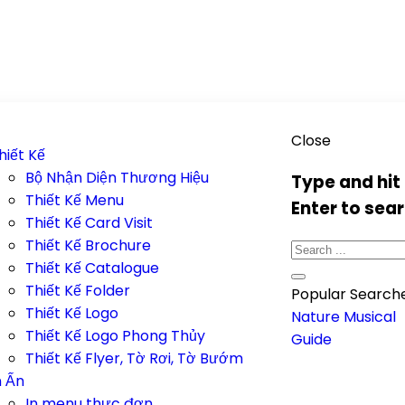
Close
hiết Kế
Bộ Nhận Diện Thương Hiệu
Type and hit
Thiết Kế Menu
Enter to sea
Thiết Kế Card Visit
Thiết Kế Brochure
Thiết Kế Catalogue
Thiết Kế Folder
Popular Searche
Thiết Kế Logo
Nature
Musical
Thiết Kế Logo Phong Thủy
Guide
Thiết Kế Flyer, Tờ Rơi, Tờ Bướm
n Ấn
In menu thực đơn