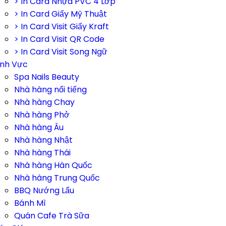
> In Card Nhựa PVC 4 Lớp
> In Card Giấy Mỹ Thuật
> In Card Visit Giấy Kraft
> In Card Visit QR Code
> In Card Visit Song Ngữ
ĩnh Vực
Spa Nails Beauty
Nhà hàng nổi tiếng
Nhà hàng Chay
Nhà hàng Phở
Nhà hàng Âu
Nhà hàng Nhật
Nhà hàng Thái
Nhà hàng Hàn Quốc
Nhà hàng Trung Quốc
BBQ Nướng Lẩu
Bánh Mì
Quán Cafe Trà Sữa