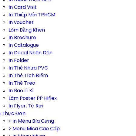
In Card Visit
In Thiệp Mời TPHCM
In voucher
Làm Bằng Khen
In Brochure
In Catalogue
In Decal Nhãn Dán
In Folder
In Thẻ Nhựa PVC
In Thẻ Tích Điểm
In Thẻ Treo
In Bao Lì Xì
Làm Poster PP Hiflex
In Flyer, Tờ Rơi
n Thực Đơn
> In Menu Bìa Cứng
> Menu Mica Cao Cấp