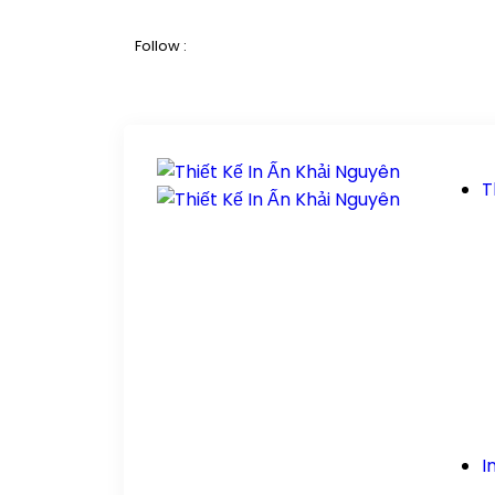
Follow :
T
I