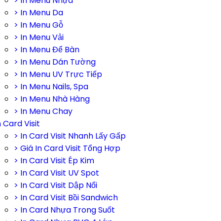
> In Menu Nhựa
> In Menu Da
> In Menu Gỗ
> In Menu Vải
> In Menu Để Bàn
> In Menu Dán Tường
> In Menu UV Trực Tiếp
> In Menu Nails, Spa
> In Menu Nhà Hàng
> In Menu Chay
n Card Visit
> In Card Visit Nhanh Lấy Gấp
> Giá In Card Visit Tổng Hợp
> In Card Visit Ép Kim
> In Card Visit UV Spot
> In Card Visit Dập Nổi
> In Card Visit Bồi Sandwich
> In Card Nhựa Trong Suốt