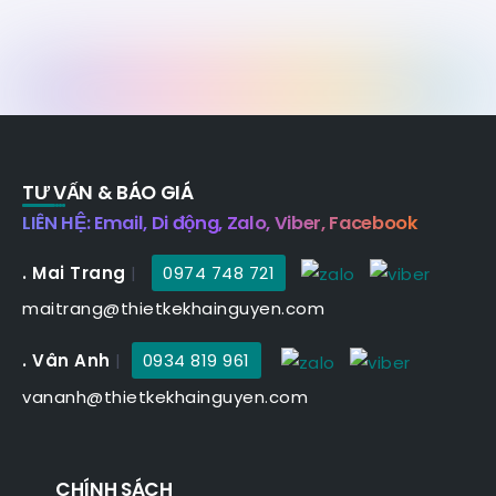
TƯ VẤN & BÁO GIÁ
LIÊN HỆ: Email, Di động, Zalo, Viber, Facebook
. Mai Trang
|
0974 748 721
maitrang@thietkekhainguyen.com
. Vân Anh
|
0934 819 961
vananh@thietkekhainguyen.com
CHÍNH SÁCH