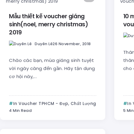
Mẫu thiết kế voucher giáng
10 
sinh(noel, merry christmas)
vou
2019
Duyên Lê
26 November, 2018
Thán
Chào các bạn, mùa giáng sinh tuyệt
thân
vời ngày càng đến gần. Hãy tận dụng
cho 
cơ hội này,...
In Voucher TPHCM - Đẹp, Chất Lượng
In
4 Min Read
5 Mi