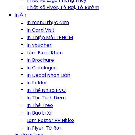
Thiết Kế Flyer, Tờ Rơi, Tờ Bướm
In Ấn
In menu thực đơn
In Card Visit
In Thiệp Mời TPHCM
In voucher
Làm Bằng Khen
In Brochure
In Catalogue
In Decal Nhãn Dán
In Folder
In Thẻ Nhựa PVC
In Thẻ Tích Điểm
In Thẻ Treo
In Bao Lì Xì
Làm Poster PP Hiflex
In Flyer, Tờ Rơi