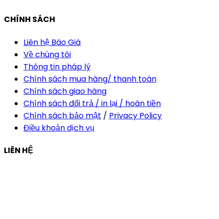
CHÍNH SÁCH
Liên hệ Báo Giá
Về chúng tôi
Thông tin pháp lý
Chính sách mua hàng/ thanh toán
Chính sách giao hàng
Chính sách đổi trả / in lại / hoàn tiền
Chính sách bảo mật
/
Privacy Policy
Điều khoản dịch vụ
LIÊN HỆ
Công ty Thiết Kế In Ấn Khải Nguyên
Địa chỉ:
210/9C Hồ Văn Huê, Phường Đức Nhuận, TP Hồ
Chí Minh, Việt Nam