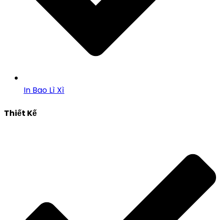
In Bao Lì Xì
Thiết Kế