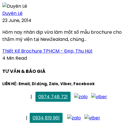
Duyên Lê
23 June, 2014
Hôm nay nhân dịp vừa làm một số mẫu brochure cho
thẩm mỹ viện tại NewZealand, chúng...
Thiết Kế Brochure TPHCM - Đẹp, Thu Hút
4 Min Read
TƯ VẤN & BÁO GIÁ
LIÊN HỆ: Email, Di động, Zalo, Viber, Facebook
. Mai Trang
|
0974 748 721
maitrang@thietkekhainguyen.com
. Vân Anh
|
0934 819 961
vananh@thietkekhainguyen.com