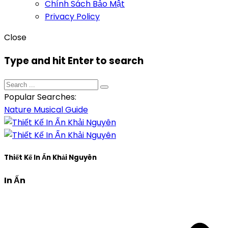
Chính Sách Bảo Mật
Privacy Policy
Close
Type and hit Enter to search
Popular Searches:
Nature
Musical
Guide
Thiết Kế In Ấn Khải Nguyên
In Ấn