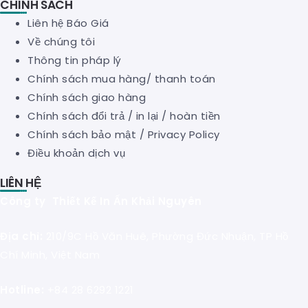
CHÍNH SÁCH
Liên hệ Báo Giá
Về chúng tôi
Thông tin pháp lý
Chính sách mua hàng/ thanh toán
Chính sách giao hàng
Chính sách đổi trả / in lại / hoàn tiền
Chính sách bảo mật
/
Privacy Policy
Điều khoản dịch vụ
LIÊN HỆ
Công ty Thiết Kế In Ấn Khải Nguyên
Địa chỉ:
210/9C Hồ Văn Huê, Phường Đức Nhuận, TP Hồ
Chí Minh, Việt Nam
Hotline:
+84 28 6292 1221