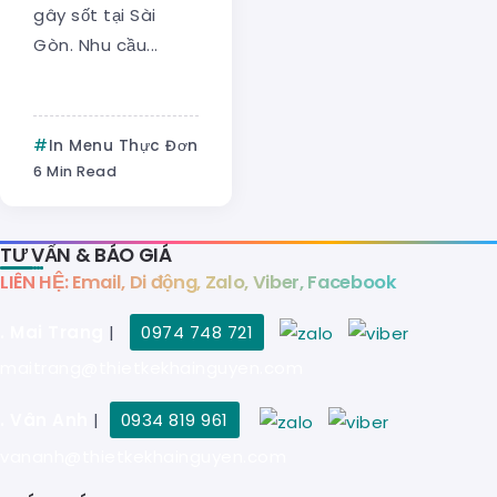
gây sốt tại Sài
Gòn. Nhu cầu...
In Menu Thực Đơn
6 Min Read
TƯ VẤN & BÁO GIÁ
LIÊN HỆ: Email, Di động, Zalo, Viber, Facebook
. Mai Trang
|
0974 748 721
maitrang@thietkekhainguyen.com
. Vân Anh
|
0934 819 961
vananh@thietkekhainguyen.com