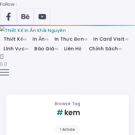
Follow :
Thiết Kế
In Ấn
In Thực Đơn
In Card Visit
Lĩnh Vực
Báo Giá
Liên Hệ
Chính Sách
Browse Tag
kem
1 Article