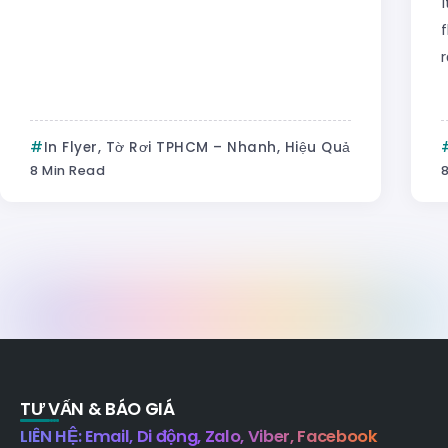
í
f
r
In Flyer, Tờ Rơi TPHCM – Nhanh, Hiệu Quả
8 Min Read
8
TƯ VẤN & BÁO GIÁ
LIÊN HỆ: Email, Di động, Zalo, Viber, Facebook