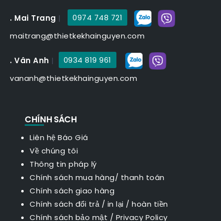
. Mai Trang
|
0974 748 721
maitrang@thietkekhainguyen.com
. Vân Anh
|
0934 819 961
vananh@thietkekhainguyen.com
CHÍNH SÁCH
Liên hệ Báo Giá
Về chúng tôi
Thông tin pháp lý
Chính sách mua hàng/ thanh toán
Chính sách giao hàng
Chính sách đổi trả / in lại / hoàn tiền
Chính sách bảo mật
/
Privacy Policy