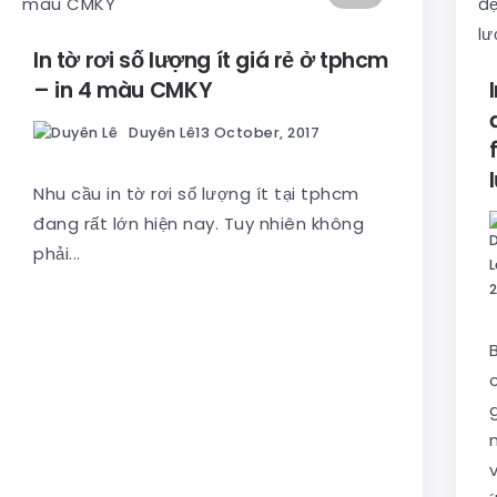
In tờ rơi số lượng ít giá rẻ ở tphcm
– in 4 màu CMKY
Duyên Lê
13 October, 2017
Nhu cầu in tờ rơi số lượng ít tại tphcm
đang rất lớn hiện nay. Tuy nhiên không
phải...
2
c
g