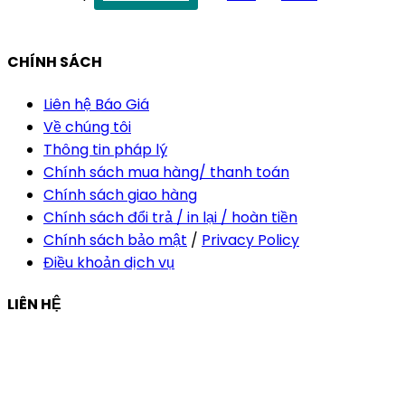
vananh@thietkekhainguyen.com
CHÍNH SÁCH
Liên hệ Báo Giá
Về chúng tôi
Thông tin pháp lý
Chính sách mua hàng/ thanh toán
Chính sách giao hàng
Chính sách đổi trả / in lại / hoàn tiền
Chính sách bảo mật
/
Privacy Policy
Điều khoản dịch vụ
LIÊN HỆ
Công ty Thiết Kế In Ấn Khải Nguyên
Địa chỉ:
210/9C Hồ Văn Huê, Phường Đức Nhuận, TP Hồ