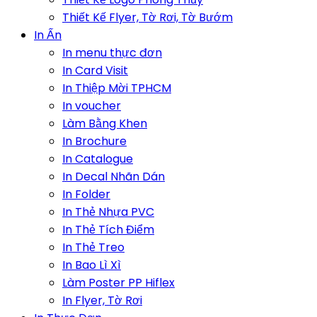
Thiết Kế Flyer, Tờ Rơi, Tờ Bướm
In Ấn
In menu thực đơn
In Card Visit
In Thiệp Mời TPHCM
In voucher
Làm Bằng Khen
In Brochure
In Catalogue
In Decal Nhãn Dán
In Folder
In Thẻ Nhựa PVC
In Thẻ Tích Điểm
In Thẻ Treo
In Bao Lì Xì
Làm Poster PP Hiflex
In Flyer, Tờ Rơi