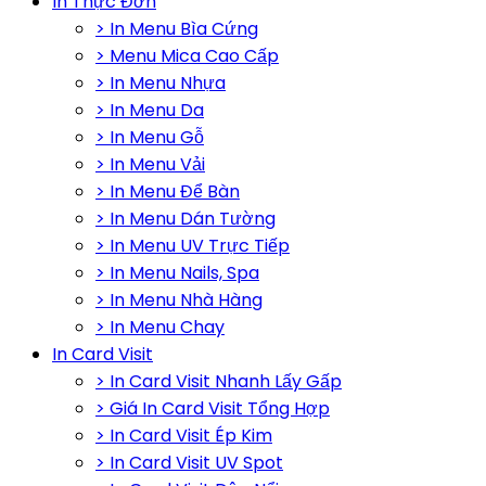
In Thực Đơn
> In Menu Bìa Cứng
> Menu Mica Cao Cấp
> In Menu Nhựa
> In Menu Da
> In Menu Gỗ
> In Menu Vải
> In Menu Để Bàn
> In Menu Dán Tường
> In Menu UV Trực Tiếp
> In Menu Nails, Spa
> In Menu Nhà Hàng
> In Menu Chay
In Card Visit
> In Card Visit Nhanh Lấy Gấp
> Giá In Card Visit Tổng Hợp
> In Card Visit Ép Kim
> In Card Visit UV Spot