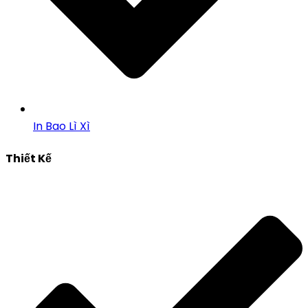
In Bao Lì Xì
Thiết Kế