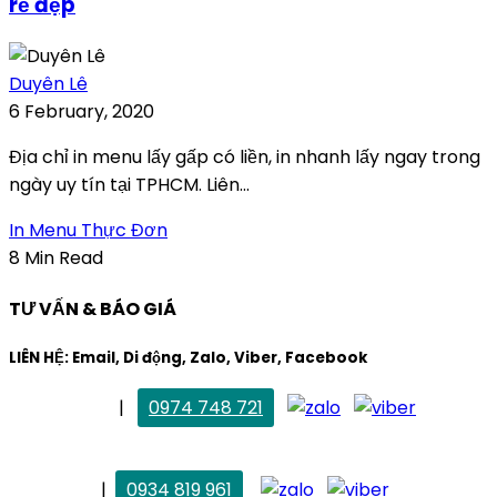
rẻ đẹp
Duyên Lê
6 February, 2020
Địa chỉ in menu lấy gấp có liền, in nhanh lấy ngay trong
ngày uy tín tại TPHCM. Liên...
In Menu Thực Đơn
8 Min Read
TƯ VẤN & BÁO GIÁ
LIÊN HỆ: Email, Di động, Zalo, Viber, Facebook
. Mai Trang
|
0974 748 721
maitrang@thietkekhainguyen.com
. Vân Anh
|
0934 819 961