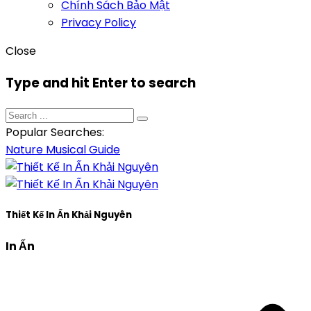
Chính Sách Bảo Mật
Privacy Policy
Close
Type and hit Enter to search
Popular Searches:
Nature
Musical
Guide
Thiết Kế In Ấn Khải Nguyên
In Ấn