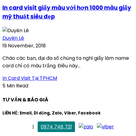
In card visit giấy màu với hơn 1000 màu giấy
mỹ thuật siêu đẹp
Duyên Lê
19 November, 2018
Chào các bạn, đại đa số chúng ta nghĩ giấy làm name
card chỉ có màu trắng. Điều này...
In Card Visit Tại TPHCM
5 Min Read
TƯ VẤN & BÁO GIÁ
LIÊN HỆ: Email, Di động, Zalo, Viber, Facebook
. Mai Trang
|
0974 748 721
maitrang@thietkekhainguyen.com