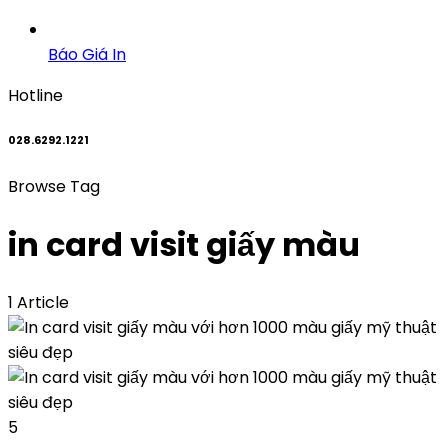
Báo Giá In
Hotline
028.6292.1221
Browse Tag
in card visit giấy màu
1 Article
5