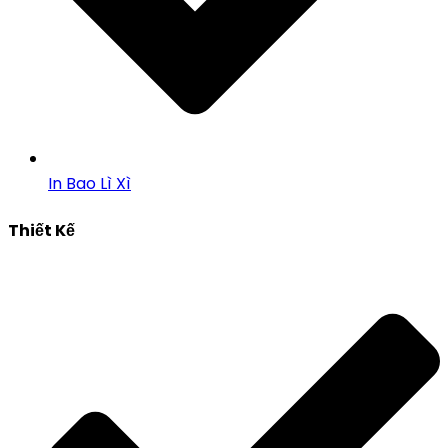
In Bao Lì Xì
Thiết Kế