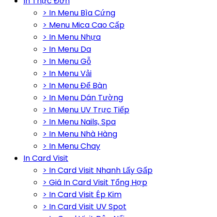
In Thực Đơn
> In Menu Bìa Cứng
> Menu Mica Cao Cấp
> In Menu Nhựa
> In Menu Da
> In Menu Gỗ
> In Menu Vải
> In Menu Để Bàn
> In Menu Dán Tường
> In Menu UV Trực Tiếp
> In Menu Nails, Spa
> In Menu Nhà Hàng
> In Menu Chay
In Card Visit
> In Card Visit Nhanh Lấy Gấp
> Giá In Card Visit Tổng Hợp
> In Card Visit Ép Kim
> In Card Visit UV Spot