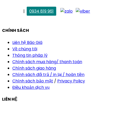
. Vân Anh
|
0934 819 961
vananh@thietkekhainguyen.com
CHÍNH SÁCH
Liên hệ Báo Giá
Về chúng tôi
Thông tin pháp lý
Chính sách mua hàng/ thanh toán
Chính sách giao hàng
Chính sách đổi trả / in lại / hoàn tiền
Chính sách bảo mật
/
Privacy Policy
Điều khoản dịch vụ
LIÊN HỆ
Công ty Thiết Kế In Ấn Khải Nguyên