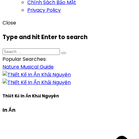
Chính Sách Bảo Mật
Privacy Policy
Close
Type and hit Enter to search
Popular Searches:
Nature
Musical
Guide
Thiết Kế In Ấn Khải Nguyên
In Ấn