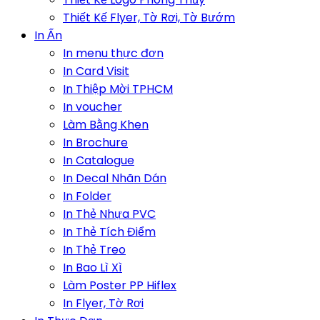
Thiết Kế Flyer, Tờ Rơi, Tờ Bướm
In Ấn
In menu thực đơn
In Card Visit
In Thiệp Mời TPHCM
In voucher
Làm Bằng Khen
In Brochure
In Catalogue
In Decal Nhãn Dán
In Folder
In Thẻ Nhựa PVC
In Thẻ Tích Điểm
In Thẻ Treo
In Bao Lì Xì
Làm Poster PP Hiflex
In Flyer, Tờ Rơi