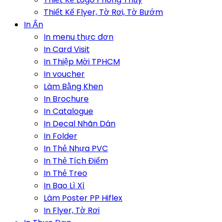
Thiết Kế Flyer, Tờ Rơi, Tờ Bướm
In Ấn
In menu thực đơn
In Card Visit
In Thiệp Mời TPHCM
In voucher
Làm Bằng Khen
In Brochure
In Catalogue
In Decal Nhãn Dán
In Folder
In Thẻ Nhựa PVC
In Thẻ Tích Điểm
In Thẻ Treo
In Bao Lì Xì
Làm Poster PP Hiflex
In Flyer, Tờ Rơi