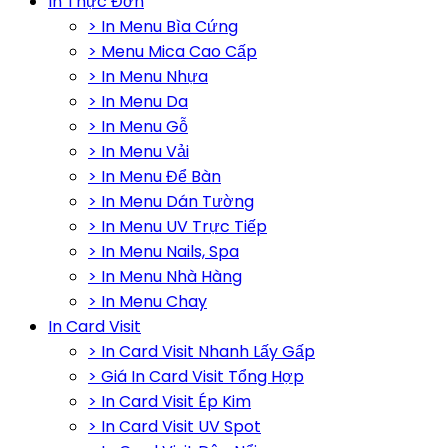
In Thực Đơn
> In Menu Bìa Cứng
> Menu Mica Cao Cấp
> In Menu Nhựa
> In Menu Da
> In Menu Gỗ
> In Menu Vải
> In Menu Để Bàn
> In Menu Dán Tường
> In Menu UV Trực Tiếp
> In Menu Nails, Spa
> In Menu Nhà Hàng
> In Menu Chay
In Card Visit
> In Card Visit Nhanh Lấy Gấp
> Giá In Card Visit Tổng Hợp
> In Card Visit Ép Kim
> In Card Visit UV Spot