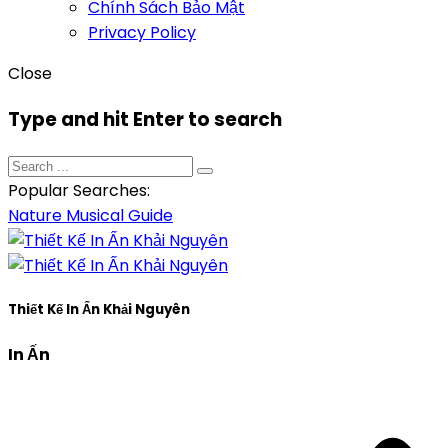
Chính Sách Bảo Mật
Privacy Policy
Close
Type and hit Enter to search
Popular Searches:
Nature
Musical
Guide
Thiết Kế In Ấn Khải Nguyên
In Ấn