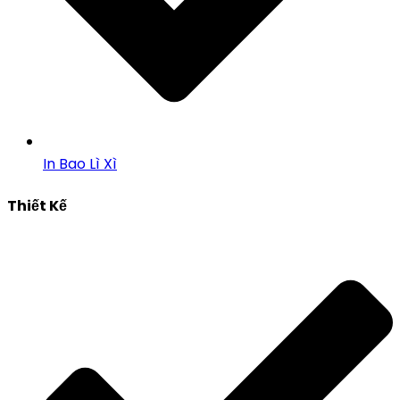
In Bao Lì Xì
Thiết Kế