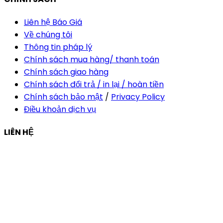
Liên hệ Báo Giá
Về chúng tôi
Thông tin pháp lý
Chính sách mua hàng/ thanh toán
Chính sách giao hàng
Chính sách đổi trả / in lại / hoàn tiền
Chính sách bảo mật
/
Privacy Policy
Điều khoản dịch vụ
LIÊN HỆ
Công ty Thiết Kế In Ấn Khải Nguyên
Địa chỉ:
210/9C Hồ Văn Huê, Phường Đức Nhuận, TP Hồ
Chí Minh, Việt Nam
Hotline:
+84 28 6292 1221