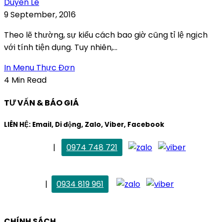
Duyên Lê
9 September, 2016
Theo lẽ thường, sự kiểu cách bao giờ cũng tỉ lệ ngịch
với tính tiện dụng. Tuy nhiên,...
In Menu Thực Đơn
4 Min Read
TƯ VẤN & BÁO GIÁ
LIÊN HỆ: Email, Di động, Zalo, Viber, Facebook
. Mai Trang
|
0974 748 721
maitrang@thietkekhainguyen.com
. Vân Anh
|
0934 819 961
vananh@thietkekhainguyen.com
CHÍNH SÁCH