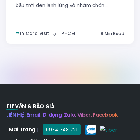
bầu trời đen lạnh lùng và nhàm chán...
In Card Visit Tại TPHCM
6 Min Read
TƯ VẤN & BÁO GIÁ
LIÊN HỆ: Email, Di động, Zalo, Viber, Facebook
. Mai Trang
|
0974 748 721