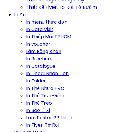
Thiết Kế Flyer, Tờ Rơi, Tờ Bướm
In Ấn
In menu thực đơn
In Card Visit
In Thiệp Mời TPHCM
In voucher
Làm Bằng Khen
In Brochure
In Catalogue
In Decal Nhãn Dán
In Folder
In Thẻ Nhựa PVC
In Thẻ Tích Điểm
In Thẻ Treo
In Bao Lì Xì
Làm Poster PP Hiflex
In Flyer, Tờ Rơi