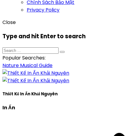
Chính Sách Bảo Mật
Privacy Policy
Close
Type and hit Enter to search
Popular Searches:
Nature
Musical
Guide
Thiết Kế In Ấn Khải Nguyên
In Ấn