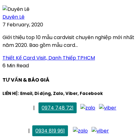
Duyên Lê
7 February, 2020
Giới thiệu top 10 mẫu cardvisit chuyên nghiệp mới nhất
năm 2020. Bao gồm mẫu card...
Thiết Kế Card Visit, Danh Thiếp TPHCM
6 Min Read
TƯ VẤN & BÁO GIÁ
LIÊN HỆ: Email, Di động, Zalo, Viber, Facebook
. Mai Trang
|
0974 748 721
maitrang@thietkekhainguyen.com
. Vân Anh
|
0934 819 961