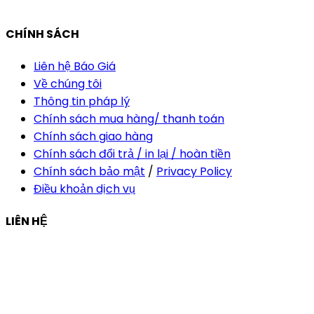
vananh@thietkekhainguyen.com
CHÍNH SÁCH
Liên hệ Báo Giá
Về chúng tôi
Thông tin pháp lý
Chính sách mua hàng/ thanh toán
Chính sách giao hàng
Chính sách đổi trả / in lại / hoàn tiền
Chính sách bảo mật
/
Privacy Policy
Điều khoản dịch vụ
LIÊN HỆ
Công ty Thiết Kế In Ấn Khải Nguyên
Địa chỉ:
210/9C Hồ Văn Huê, Phường Đức Nhuận, TP Hồ
Chí Minh, Việt Nam