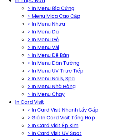
In Thực Đơn
> In Menu Bìa Cứng
> Menu Mica Cao Cấp
> In Menu Nhựa
> In Menu Da
> In Menu Gỗ
> In Menu Vải
> In Menu Để Bàn
> In Menu Dán Tường
> In Menu UV Trực Tiếp
> In Menu Nails, Spa
> In Menu Nhà Hàng
> In Menu Chay
In Card Visit
> In Card Visit Nhanh Lấy Gấp
> Giá In Card Visit Tổng Hợp
> In Card Visit Ép Kim
> In Card Visit UV Spot