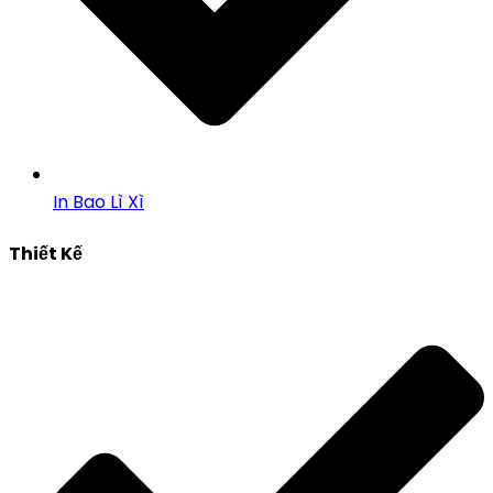
In Bao Lì Xì
Thiết Kế