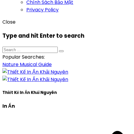
Chính Sách Bảo Mật
Privacy Policy
Close
Type and hit Enter to search
Popular Searches:
Nature
Musical
Guide
Thiết Kế In Ấn Khải Nguyên
In Ấn