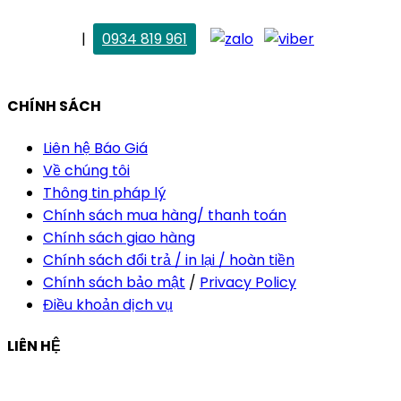
. Vân Anh
|
0934 819 961
vananh@thietkekhainguyen.com
CHÍNH SÁCH
Liên hệ Báo Giá
Về chúng tôi
Thông tin pháp lý
Chính sách mua hàng/ thanh toán
Chính sách giao hàng
Chính sách đổi trả / in lại / hoàn tiền
Chính sách bảo mật
/
Privacy Policy
Điều khoản dịch vụ
LIÊN HỆ
Công ty Thiết Kế In Ấn Khải Nguyên