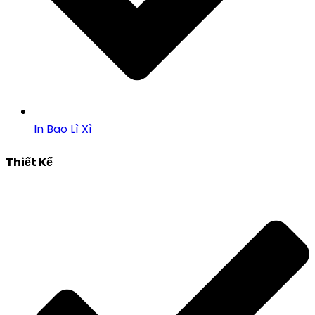
In Bao Lì Xì
Thiết Kế