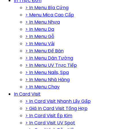
In Thực Đơn
> In Menu Bìa Cứng
> Menu Mica Cao Cấp
> In Menu Nhựa
> In Menu Da
> In Menu Gỗ
> In Menu Vải
> In Menu Để Bàn
> In Menu Dán Tường
> In Menu UV Trực Tiếp
> In Menu Nails, Spa
> In Menu Nhà Hàng
> In Menu Chay
In Card Visit
> In Card Visit Nhanh Lấy Gấp
> Giá In Card Visit Tổng Hợp
> In Card Visit Ép Kim
> In Card Visit UV Spot