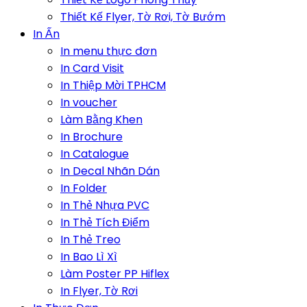
Thiết Kế Flyer, Tờ Rơi, Tờ Bướm
In Ấn
In menu thực đơn
In Card Visit
In Thiệp Mời TPHCM
In voucher
Làm Bằng Khen
In Brochure
In Catalogue
In Decal Nhãn Dán
In Folder
In Thẻ Nhựa PVC
In Thẻ Tích Điểm
In Thẻ Treo
In Bao Lì Xì
Làm Poster PP Hiflex
In Flyer, Tờ Rơi