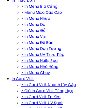
In Thực Đơn
> In Menu Bìa Cứng
> Menu Mica Cao Cấp
> In Menu Nhựa
> In Menu Da
> In Menu Gỗ
> In Menu Vải
> In Menu Để Bàn
> In Menu Dán Tường
> In Menu UV Trực Tiếp
> In Menu Nails, Spa
> In Menu Nhà Hàng
> In Menu Chay
In Card Visit
> In Card Visit Nhanh Lấy Gấp
> Giá In Card Visit Tổng Hợp
> In Card Visit Ép Kim
> In Card Visit UV Spot