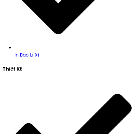
In Bao Lì Xì
Thiết Kế