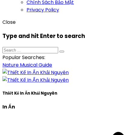
Chính Sách Bảo Mật
Privacy Policy
Close
Type and hit Enter to search
Popular Searches:
Nature
Musical
Guide
Thiết Kế In Ấn Khải Nguyên
In Ấn