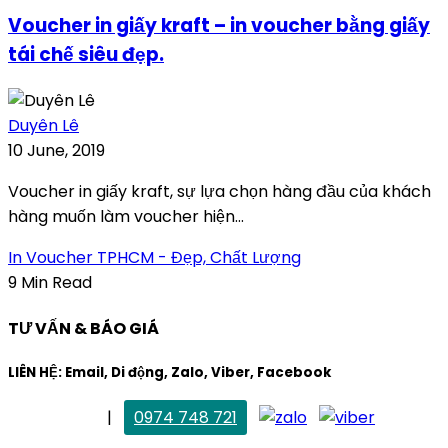
Voucher in giấy kraft – in voucher bằng giấy
tái chế siêu đẹp.
Duyên Lê
10 June, 2019
Voucher in giấy kraft, sự lựa chọn hàng đầu của khách
hàng muốn làm voucher hiện...
In Voucher TPHCM - Đẹp, Chất Lượng
9 Min Read
TƯ VẤN & BÁO GIÁ
LIÊN HỆ: Email, Di động, Zalo, Viber, Facebook
. Mai Trang
|
0974 748 721
maitrang@thietkekhainguyen.com