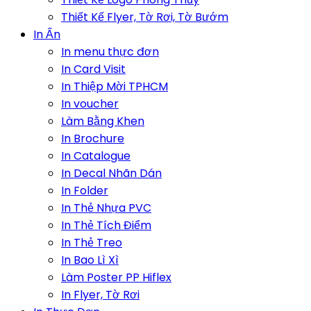
Thiết Kế Flyer, Tờ Rơi, Tờ Bướm
In Ấn
In menu thực đơn
In Card Visit
In Thiệp Mời TPHCM
In voucher
Làm Bằng Khen
In Brochure
In Catalogue
In Decal Nhãn Dán
In Folder
In Thẻ Nhựa PVC
In Thẻ Tích Điểm
In Thẻ Treo
In Bao Lì Xì
Làm Poster PP Hiflex
In Flyer, Tờ Rơi