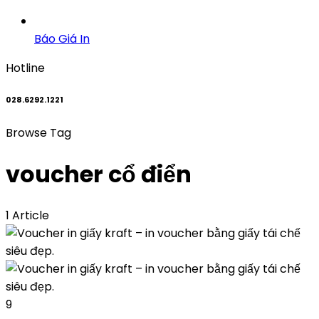
Báo Giá In
Hotline
028.6292.1221
Browse Tag
voucher cổ điển
1 Article
9