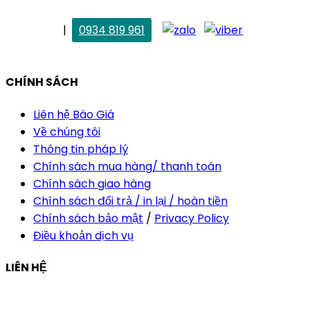
. Vân Anh
|
0934 819 961
vananh@thietkekhainguyen.com
CHÍNH SÁCH
Liên hệ Báo Giá
Về chúng tôi
Thông tin pháp lý
Chính sách mua hàng/ thanh toán
Chính sách giao hàng
Chính sách đổi trả / in lại / hoàn tiền
Chính sách bảo mật
/
Privacy Policy
Điều khoản dịch vụ
LIÊN HỆ
Công ty Thiết Kế In Ấn Khải Nguyên