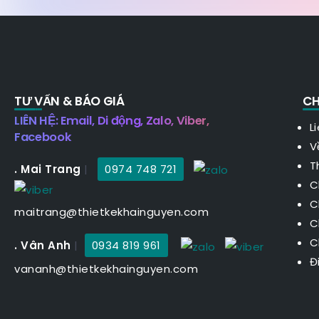
TƯ VẤN & BÁO GIÁ
CH
LIÊN HỆ: Email, Di động, Zalo, Viber,
L
Facebook
V
T
. Mai Trang
|
0974 748 721
C
C
maitrang@thietkekhainguyen.com
C
C
. Vân Anh
|
0934 819 961
Đ
vananh@thietkekhainguyen.com