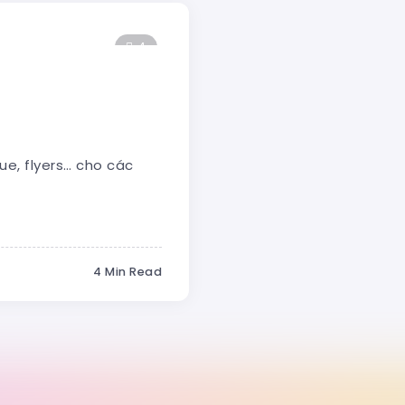
4
ue, flyers… cho các
4 Min Read