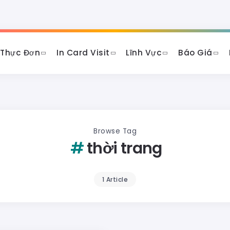
 Thực Đơn
In Card Visit
Lĩnh Vực
Báo Giá
Browse Tag
thời trang
1 Article