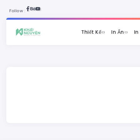
Follow :
Thiết Kế
In Ấn
In