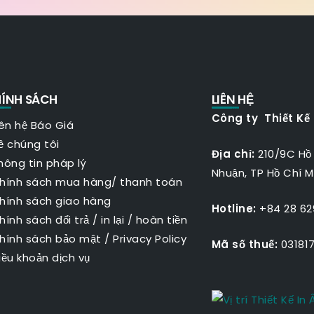
ÍNH SÁCH
LIÊN HỆ
Công ty Thiết Kế
iên hệ Báo Giá
ề chúng tôi
Địa chỉ:
210/9C Hồ
hông tin pháp lý
Nhuận, TP Hồ Chí M
hính sách mua hàng/ thanh toán
hính sách giao hàng
Hotline:
+84 28 629
hính sách đổi trả / in lại / hoàn tiền
hính sách bảo mật
/
Privacy Policy
Mã số thuế:
031817
iều khoản dịch vụ