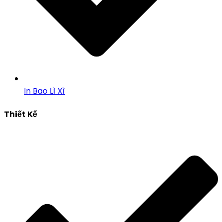
In Bao Lì Xì
Thiết Kế