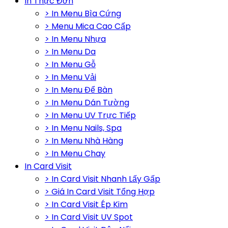
In Thực Đơn
> In Menu Bìa Cứng
> Menu Mica Cao Cấp
> In Menu Nhựa
> In Menu Da
> In Menu Gỗ
> In Menu Vải
> In Menu Để Bàn
> In Menu Dán Tường
> In Menu UV Trực Tiếp
> In Menu Nails, Spa
> In Menu Nhà Hàng
> In Menu Chay
In Card Visit
> In Card Visit Nhanh Lấy Gấp
> Giá In Card Visit Tổng Hợp
> In Card Visit Ép Kim
> In Card Visit UV Spot