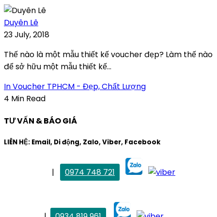
Duyên Lê
23 July, 2018
Thế nào là một mẫu thiết kế voucher đẹp? Làm thế nào
để sở hữu một mẫu thiết kế...
In Voucher TPHCM - Đẹp, Chất Lượng
4 Min Read
TƯ VẤN & BÁO GIÁ
LIÊN HỆ: Email, Di động, Zalo, Viber, Facebook
. Mai Trang
|
0974 748 721
maitrang@thietkekhainguyen.com
. Vân Anh
|
0934 819 961