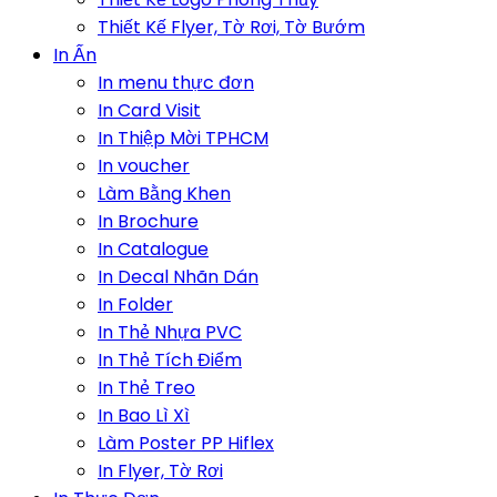
Thiết Kế Flyer, Tờ Rơi, Tờ Bướm
In Ấn
In menu thực đơn
In Card Visit
In Thiệp Mời TPHCM
In voucher
Làm Bằng Khen
In Brochure
In Catalogue
In Decal Nhãn Dán
In Folder
In Thẻ Nhựa PVC
In Thẻ Tích Điểm
In Thẻ Treo
In Bao Lì Xì
Làm Poster PP Hiflex
In Flyer, Tờ Rơi