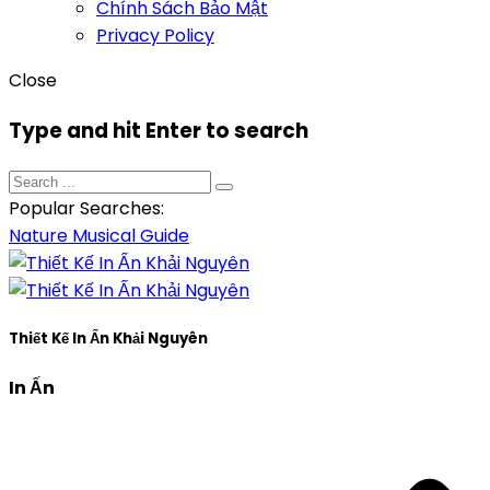
Chính Sách Bảo Mật
Privacy Policy
Close
Type and hit Enter to search
Popular Searches:
Nature
Musical
Guide
Thiết Kế In Ấn Khải Nguyên
In Ấn