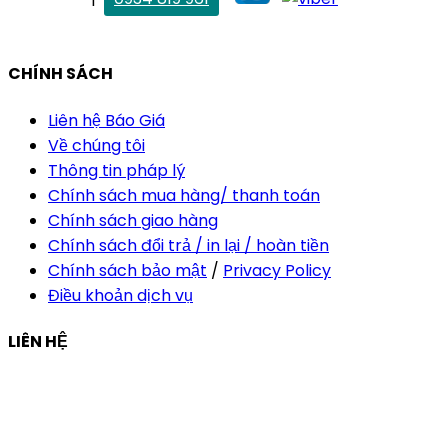
vananh@thietkekhainguyen.com
CHÍNH SÁCH
Liên hệ Báo Giá
Về chúng tôi
Thông tin pháp lý
Chính sách mua hàng/ thanh toán
Chính sách giao hàng
Chính sách đổi trả / in lại / hoàn tiền
Chính sách bảo mật
/
Privacy Policy
Điều khoản dịch vụ
LIÊN HỆ
Công ty Thiết Kế In Ấn Khải Nguyên
Địa chỉ:
210/9C Hồ Văn Huê, Phường Đức Nhuận, TP Hồ